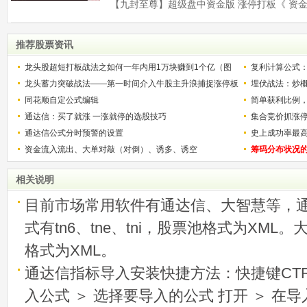
推荐股票资讯
龙头股超短打板战法之如何一年内用1万块赚到1个亿（图
复利计算公式
解）
龙头蓄力突破战法——第一时间介入牛股主升浪捕捉涨停板
少？
埋伏战法：炒
的技巧（图解）
同花顺自定公式编辑
简单获利比例
通达信：买了就涨 一涨就停的选股技巧
用
集合竞价抓涨
通达信公式分时预警的设置
史上成功率最
资金流入流出、大单对敲（对倒）、诱多、诱空
称选股法宝！
筹码分布状况
相关说明
目前市场常用软件有通达信、大智慧等，
式有tn6、tne、tni，股票池格式为XML
格式为XML。
通达信指标导入安装快捷方法：快捷键CTRL
入公式 ＞ 选择要导入的公式 打开 ＞ 在