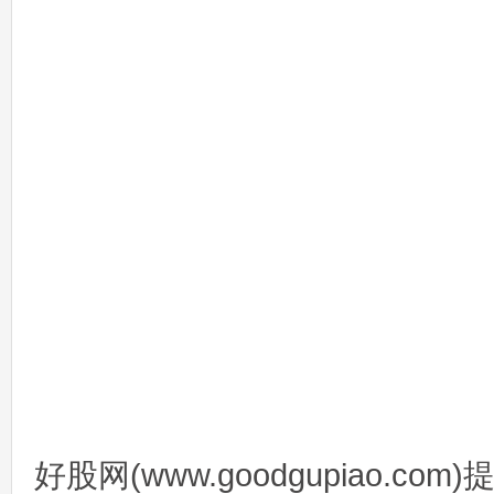
好股网(www.goodgupiao.c