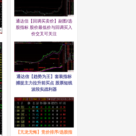
通达信【回调买卖价】副图/选
股指标 股价最低价与回调买入
价交叉可关注
通达信【趋势为王】套装指标
捕捉主力拉升前买点 股票短线
波段实战利器
【亢龙无悔】竞价排序/选股指