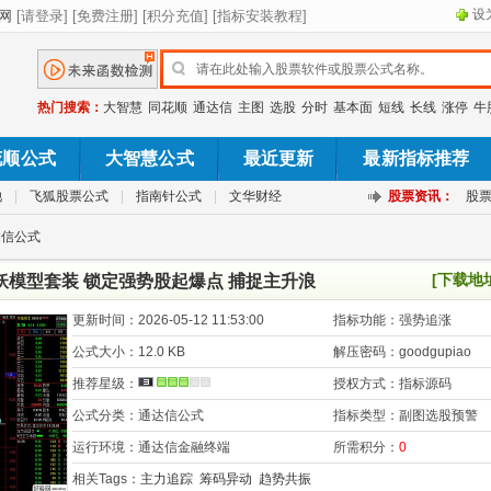
设
热门搜索：
大智慧
同花顺
通达信
主图
选股
分时
基本面
短线
长线
涨停
牛
花顺公式
大智慧公式
最近更新
最新指标推荐
池
|
飞狐股票公式
|
指南针公式
|
文华财经
股票资讯：
股
达信公式
[下载地
妖模型套装 锁定强势股起爆点 捕捉主升浪
更新时间：
2026-05-12 11:53:00
指标功能：
强势追涨
公式大小：
12.0 KB
解压密码：
goodgupiao
推荐星级：
授权方式：
指标源码
公式分类：
通达信公式
指标类型：
副图选股预警
运行环境：
通达信金融终端
所需积分：
0
相关Tags：
主力追踪
筹码异动
趋势共振