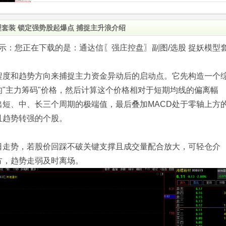
型套装 锁定强势股起爆点 捕捉主升浪介绍
.com)提示：您正在下载的是：通达信〖强庄控盘〗副图/选股 捉妖模型
程度和趋势方向来捕捉主力资金异动后的启动点。它先构造一个
"主力筹码"价格，然后计算这个价格相对于短期均线的偏离幅
短、中、长三个周期的极端值，最后叠加MACD处于零轴上方
且趋势转强的个股。
日走势，若股价回踩不破关键支撑且成交量配合放大，可轻仓介
方，趋势走弱及时离场。