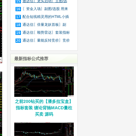
庄
通达信〖龙头启动〗主图/选
15
股
〖资金入场〗副图/选股 用来
16
抓
配合短线精灵用的HTML小插
17
件
通达信〖倍量龙妖首板〗副
18
图/
通达信〖顺势雷达〗套装指标
19
通达信〖量能反转竞价〗竞价
20
排
最新指标公式推荐
之前200钻买的【潘多拉宝盒】
指标套装 缠论背驰MACD量柱
买卖 源码