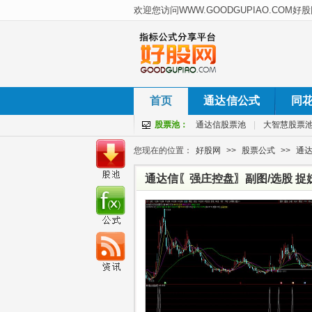
首页
通达信公式
同
股票池：
通达信股票池
|
大智慧股票
您现在的位置：
好股网
>>
股票公式
>>
通
通达信〖强庄控盘〗副图/选股 捉