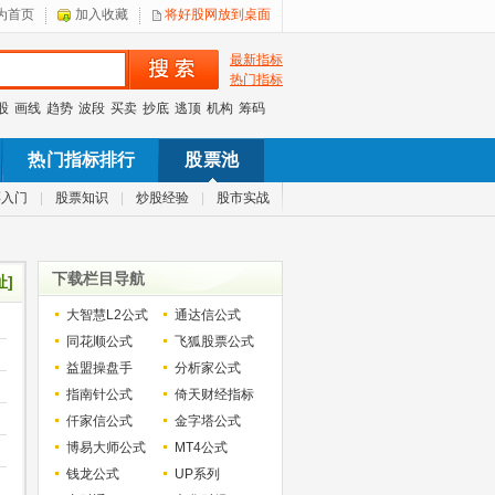
为首页
加入收藏
将好股网放到桌面
最新指标
热门指标
股
画线
趋势
波段
买卖
抄底
逃顶
机构
筹码
热门指标排行
股票池
票入门
|
股票知识
|
炒股经验
|
股市实战
下载栏目导航
址]
大智慧L2公式
通达信公式
同花顺公式
飞狐股票公式
益盟操盘手
分析家公式
指南针公式
倚天财经指标
仟家信公式
金字塔公式
博易大师公式
MT4公式
钱龙公式
UP系列