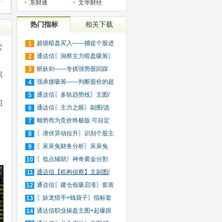
东财通
文华财经
热门指标
相关下载
超级暗盘买入——捕捉个股进
1
套
入
通达信〖洞察主力暗盘吸筹〗
2
捕
斩妖剑——专抓强势股回踩
3
综
20日
强承接吸筹——判断股价的超
4
买
通达信〖多轨趋势线〗主图/
5
的
选
通达信〖主力之眼〗副图/选
6
股
顺势而为竞价终极版 可自定
7
义
〖潜伏异动拉升〗识别个股主
8
力
〖呆呆兔财务分析〗呆呆兔
9
F10
〖低点辅助〗神奇黄金分割
10
+趋
通达信【机构侦察】主副图/
11
选
通达信〖建仓低吸启涨〗套装
12
指
〖妖龙猎手+钱袋子〗指标套
13
装
通达信职业操盘主图+起爆跟
14