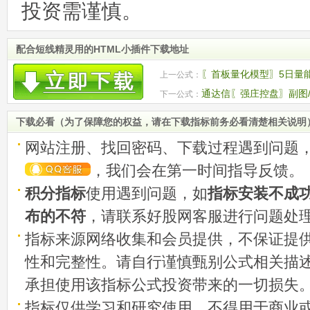
投资需谨慎。
配合短线精灵用的HTML小插件下载地址
〖首板量化模型〗5日量
上一公式：
先机！
通达信〖强庄控盘〗副图/
下一公式：
捕捉主升浪
下载必看（为了保障您的权益，请在下载指标前务必看清楚相关说明
网站注册、找回密码、下载过程遇到问题
，我们会在第一时间指导反馈。
积分指标
使用遇到问题，如
指标安装不成
布的不符
，请联系好股网客服进行问题处
指标来源网络收集和会员提供，不保证提
性和完整性。请自行谨慎甄别公式相关描
承担使用该指标公式投资带来的一切损失
指标仅供学习和研究使用，不得用于商业