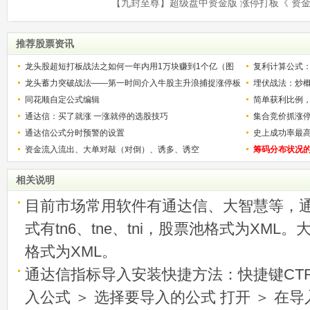
推荐股票资讯
龙头股超短打板战法之如何一年内用1万块赚到1个亿（图
复利计算公式
解）
龙头蓄力突破战法——第一时间介入牛股主升浪捕捉涨停板
少？
埋伏战法：炒
的技巧（图解）
同花顺自定公式编辑
简单获利比例
通达信：买了就涨 一涨就停的选股技巧
用
集合竞价抓涨
通达信公式分时预警的设置
史上成功率最
资金流入流出、大单对敲（对倒）、诱多、诱空
称选股法宝！
筹码分布状况
相关说明
目前市场常用软件有通达信、大智慧等，
式有tn6、tne、tni，股票池格式为XML
格式为XML。
通达信指标导入安装快捷方法：快捷键CTRL
入公式 ＞ 选择要导入的公式 打开 ＞ 在