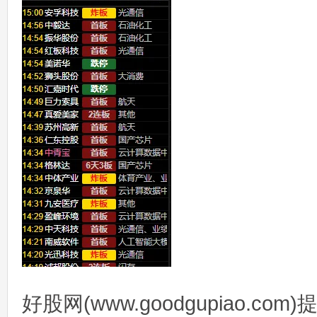
好股网(www.goodgupiao.c