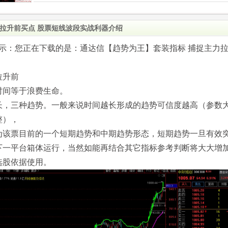
拉升前买点 股票短线波段实战利器介绍
.com)提示：您正在下载的是：通达信【趋势为王】套装指标 捕捉主力
拉升前
时间等于浪费生命。
长，三种趋势。一般来说时间越长形成的趋势可信度越高（参数
整），
为该票目前的一个短期趋势和中期趋势形态，短期趋势一旦有效
下一平台箱体运行，当然如能再结合其它指标参考判断将大大增
选股依据使用。