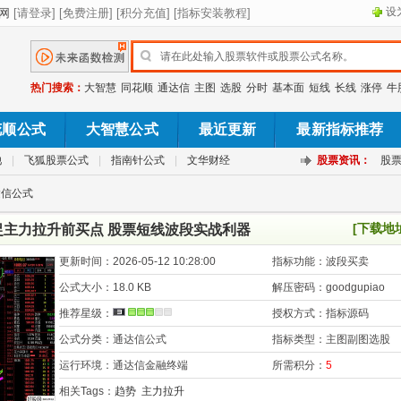
设
热门搜索：
大智慧
同花顺
通达信
主图
选股
分时
基本面
短线
长线
涨停
牛
花顺公式
大智慧公式
最近更新
最新指标推荐
池
|
飞狐股票公式
|
指南针公式
|
文华财经
股票资讯：
股
达信公式
[下载地
捉主力拉升前买点 股票短线波段实战利器
更新时间：
2026-05-12 10:28:00
指标功能：
波段买卖
公式大小：
18.0 KB
解压密码：
goodgupiao
推荐星级：
授权方式：
指标源码
公式分类：
通达信公式
指标类型：
主图副图选股
运行环境：
通达信金融终端
所需积分：
5
相关Tags：
趋势
主力拉升