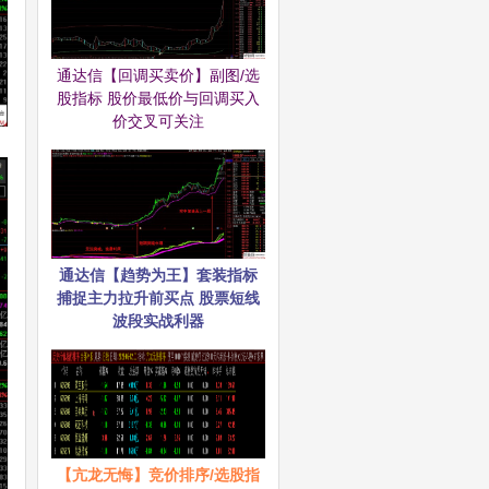
通达信【回调买卖价】副图/选
股指标 股价最低价与回调买入
价交叉可关注
通达信【趋势为王】套装指标
捕捉主力拉升前买点 股票短线
波段实战利器
【亢龙无悔】竞价排序/选股指