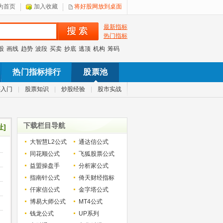
为首页
加入收藏
将好股网放到桌面
最新指标
热门指标
股
画线
趋势
波段
买卖
抄底
逃顶
机构
筹码
热门指标排行
股票池
票入门
|
股票知识
|
炒股经验
|
股市实战
下载栏目导航
址]
大智慧L2公式
通达信公式
同花顺公式
飞狐股票公式
益盟操盘手
分析家公式
指南针公式
倚天财经指标
仟家信公式
金字塔公式
博易大师公式
MT4公式
钱龙公式
UP系列