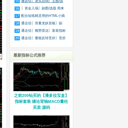
庄
通达信〖龙头启动〗主图/选
15
股
〖资金入场〗副图/选股 用来
16
抓
配合短线精灵用的HTML小插
17
件
通达信〖倍量龙妖首板〗副
18
图/
通达信〖顺势雷达〗套装指标
19
通达信〖量能反转竞价〗竞价
20
排
最新指标公式推荐
之前200钻买的【潘多拉宝盒】
指标套装 缠论背驰MACD量柱
买卖 源码