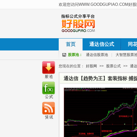
首页
通达信公式
同
股票池：
通达信股票池
|
大智慧股票
您现在的位置：
好股网
>>
股票公式
>>
通
通达信【趋势为王】套装指标 捕