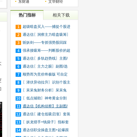
东财通
文华财经
热门指标
相关下载
超级暗盘买入——捕捉个股进
1
拉
入
通达信〖洞察主力暗盘吸筹〗
2
捕
斩妖剑——专抓强势股回踩
3
20日
强承接吸筹——判断股价的超
4
买
通达信〖多轨趋势线〗主图/
5
大
选
通达信〖主力之眼〗副图/选
6
股
顺势而为竞价终极版 可自定
7
突
义
〖潜伏异动拉升〗识别个股主
8
加
力
〖呆呆兔财务分析〗呆呆兔
9
F10
〖低点辅助〗神奇黄金分割
10
+趋
通达信【机构侦察】主副图/
11
选
通达信〖建仓低吸启涨〗套装
12
指
〖妖龙猎手+钱袋子〗指标套
13
装
通达信职业操盘主图+起爆跟
14