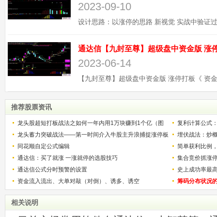
2023-09-10
2023-06-14
推荐股票资讯
龙头股超短打板战法之如何一年内用1万块赚到1个亿（图
复利计算公式
解）
龙头蓄力突破战法——第一时间介入牛股主升浪捕捉涨停板
少？
埋伏战法：炒
的技巧（图解）
同花顺自定公式编辑
简单获利比例
通达信：买了就涨 一涨就停的选股技巧
用
集合竞价抓涨
通达信公式分时预警的设置
史上成功率最
资金流入流出、大单对敲（对倒）、诱多、诱空
称选股法宝！
筹码分布状况
相关说明