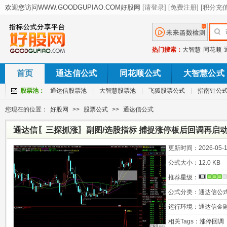
热门搜索：
大智慧
同花顺
首页
通达信公式
同花顺公式
大智慧公式
股票池：
通达信股票池
|
大智慧股票池
|
飞狐股票公式
|
指南针公
您现在的位置：
好股网
>>
股票公式
>>
通达信公式
通达信〖三探抓涨〗副图/选股指标 捕捉涨停板后回调再启动
更新时间：
2026-05-1
公式大小：
12.0 KB
推荐星级：
公式分类：
通达信公
运行环境：
通达信金
相关Tags：
涨停回调