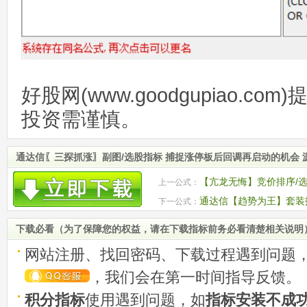
好股网(www.goodgupiao.c
投资需谨慎。
通达信〖三探抓涨〗副图/选股指标 捕捉涨停板后回调再启动的机会 
【亢龙无悔】竞价排序/选
上一公式：
捉主力资金异动
通达信【趋势为王】套装
下一公式：
段实战利器
下载必看（为了保障您的权益，请在下载指标前务必看清楚相关说明
网站注册、找回密码、下载过程遇到问题
，我们会在第一时间指导反馈。
积分指标
使用遇到问题，如
指标安装不成