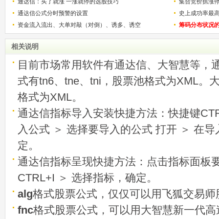
通达信：买了就涨 一涨就停的选股技巧
用
集合竞价抓涨
通达信公式分时预警的设置
史上成功率最
资金流入流出、大单对敲（对倒）、诱多、诱空
称选股法宝！
筹码分布状况
相关说明
目前市场常用软件有通达信、大智慧等，
式有tn6、tne、tni，股票池格式为XML
格式为XML。
通达信指标导入安装快捷方法：快捷键CTRL
入公式 ＞ 选择要导入的公式 打开 ＞ 在
定。
通达信指标呈现快捷方法：点击指标面板
CTRL+I ＞ 选择指标，确定。
alg
格式股票公式，仅仅可以用飞狐交易师
fnc
格式股票公式，可以用大智慧新一代高