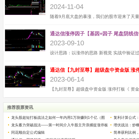
2024-11-04
通达信涨停因子【基因+因子 尾盘阴线信
2023-09-10
2023-06-14
推荐股票资讯
龙头股超短打板战法之如何一年内用1万块赚到1个亿（图
复利计算公式
解）
龙头蓄力突破战法——第一时间介入牛股主升浪捕捉涨停板
少？
埋伏战法：炒
的技巧（图解）
同花顺自定公式编辑
简单获利比例