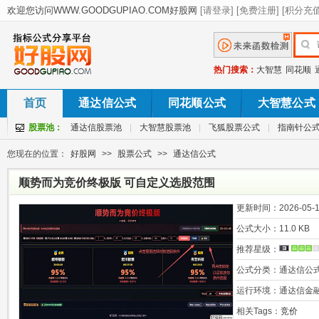
热门搜索：
大智慧
同花顺
首页
通达信公式
同花顺公式
大智慧公式
股票池：
通达信股票池
|
大智慧股票池
|
飞狐股票公式
|
指南针公
您现在的位置：
好股网
>>
股票公式
>>
通达信公式
顺势而为竞价终极版 可自定义选股范围
更新时间：
2026-05-1
公式大小：
11.0 KB
推荐星级：
公式分类：
通达信公
运行环境：
通达信金
相关Tags：
竞价