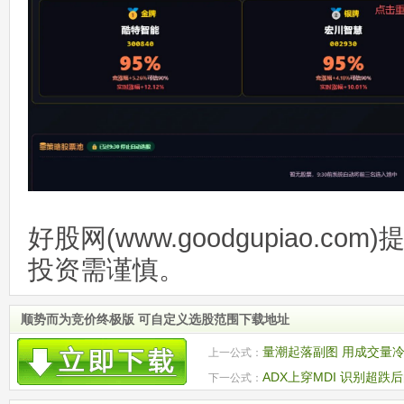
好股网(www.goodgupiao.c
投资需谨慎。
顺势而为竞价终极版 可自定义选股范围下载地址
量潮起落副图 用成交量
上一公式：
点
ADX上穿MDI 识别超跌
下一公式：