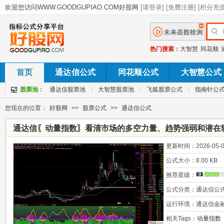
热门搜索：
大智慧
同花顺
首页
通达信公式
同花顺公式
大智慧公式
股票池：
通达信股票池
|
大智慧股票池
|
飞狐股票公式
|
指南针公
您现在的位置：
好股网
>>
股票公式
>>
通达信公式
通达信〖动量指数〗看清市场的多空力量、趋势强弱和潜在转
更新时间：
2026-05-0
公式大小：
8.00 KB
推荐星级：
公式分类：
通达信公
运行环境：
通达信金
相关Tags：
动量指数