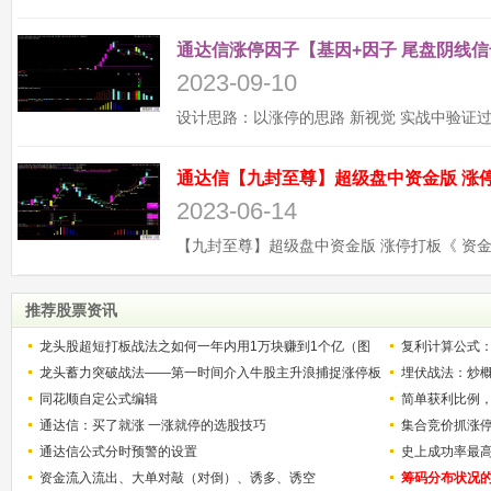
通达信涨停因子【基因+因子 尾盘阴线信
2023-09-10
2023-06-14
推荐股票资讯
龙头股超短打板战法之如何一年内用1万块赚到1个亿（图
复利计算公式
解）
龙头蓄力突破战法——第一时间介入牛股主升浪捕捉涨停板
少？
埋伏战法：炒
的技巧（图解）
同花顺自定公式编辑
简单获利比例
通达信：买了就涨 一涨就停的选股技巧
用
集合竞价抓涨
通达信公式分时预警的设置
史上成功率最
资金流入流出、大单对敲（对倒）、诱多、诱空
称选股法宝！
筹码分布状况