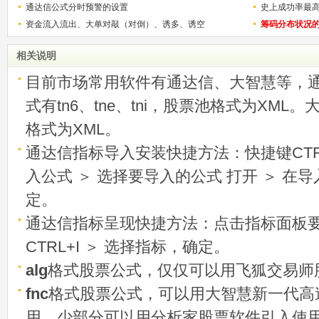
通达信公式分时预警的设置
史上成功率最
资金流入流出、大单对敲（对倒）、诱多、诱空
称选股法宝！
筹码分布状况
相关说明
目前市场常用软件有通达信、大智慧等，
式有tn6、tne、tni，股票池格式为XML
格式为XML。
通达信指标导入安装快捷方法：快捷键CTRL
入公式 ＞ 选择要导入的公式 打开 ＞ 在
定。
通达信指标呈现快捷方法：点击指标面板
CTRL+I ＞ 选择指标，确定。
alg
格式股票公式，仅仅可以用飞狐交易师
fnc
格式股票公式，可以用大智慧新一代高
用，少部分可以用分析家股票软件引入使