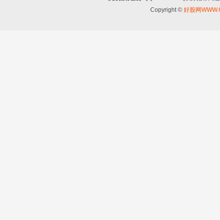
Copyright ©
好股网WWW.G