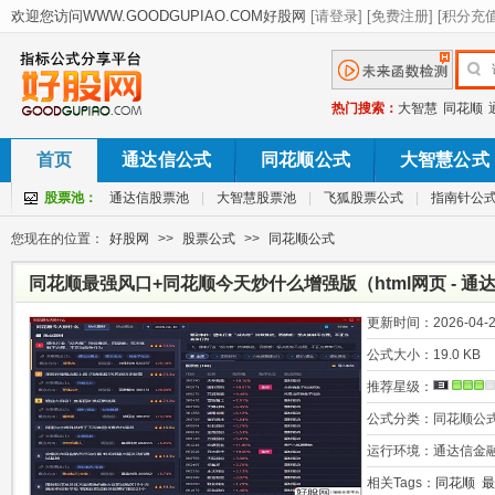
热门搜索：
大智慧
同花顺
首页
通达信公式
同花顺公式
大智慧公式
股票池：
通达信股票池
|
大智慧股票池
|
飞狐股票公式
|
指南针公
您现在的位置：
好股网
>>
股票公式
>>
同花顺公式
同花顺最强风口+同花顺今天炒什么增强版（html网页 - 通
更新时间：
2026-04-2
公式大小：
19.0 KB
推荐星级：
公式分类：
同花顺公
运行环境：
通达信金
相关Tags：
同花顺
最