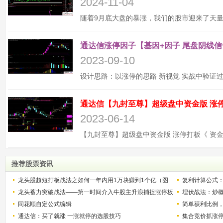
2024-11-04
通达信涨停因子【基因+因子 尾盘阴线信
2023-09-10
2023-06-14
推荐股票资讯
龙头股超短打板战法之如何一年内用1万块赚到1个亿（图
复利计算公式
解）
龙头蓄力突破战法——第一时间介入牛股主升浪捕捉涨停板
少？
埋伏战法：炒
的技巧（图解）
同花顺自定公式编辑
简单获利比例
通达信：买了就涨 一涨就停的选股技巧
用
集合竞价抓涨