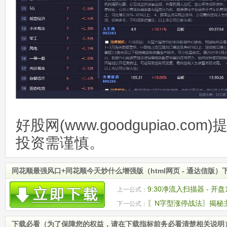
好股网(www.goodgupiao.c
投资需谨慎。
同花顺最强风口+同花顺今天炒什么增强版（html网页 - 通达信版）
9:30净流入扫描器 - 
上一公式：
义板块！
〖N字型涨停战法〗揭秘
下一公式：
主图源码
下载必看（为了保障您的权益，请在下载指标前务必看清楚相关说明