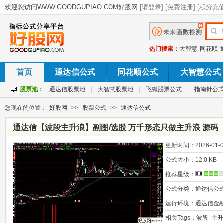
热门搜索：
大智慧
同花顺
首页
通达信公式
同花顺公式
大智慧公式
股票池：
通达信股票池
|
大智慧股票池
|
飞狐股票公式
|
指南针公
您现在的位置：
好股网
>>
股票公式
>>
通达信公式
通达信【波段主升浪】副图/选股 万千形态只做主升浪 源码
更新时间：
2026-01-0
公式大小：
12.0 KB
推荐星级：
公式分类：
通达信公
运行环境：
通达信金
相关Tags：
波段
主升