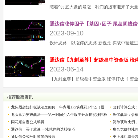
通达信涨停因子【基因+因子 尾盘阴线信
2023-09-10
2023-06-14
推荐股票资讯
龙头股超短打板战法之如何一年内用1万块赚到1个亿（图
复利计算公式
解）
龙头蓄力突破战法——第一时间介入牛股主升浪捕捉涨停板
少？
埋伏战法：炒
的技巧（图解）
同花顺自定公式编辑
简单获利比例
通达信：买了就涨 一涨就停的选股技巧
用
集合竞价抓涨
通达信公式分时预警的设置
史上成功率最