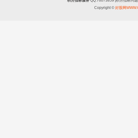
积分指标服务
QQ:76073859 [积分指
Copyright ©
好股网WWW.G