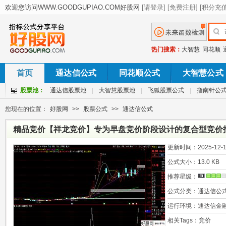
热门搜索：
大智慧
同花顺
首页
通达信公式
同花顺公式
大智慧公式
股票池：
通达信股票池
|
大智慧股票池
|
飞狐股票公式
|
指南针公
您现在的位置：
好股网
>>
股票公式
>>
通达信公式
精品竞价【祥龙竞价】专为早盘竞价阶段设计的复合型竞价指标
更新时间：
2025-12-1
公式大小：
13.0 KB
推荐星级：
公式分类：
通达信公
运行环境：
通达信金
相关Tags：
竞价