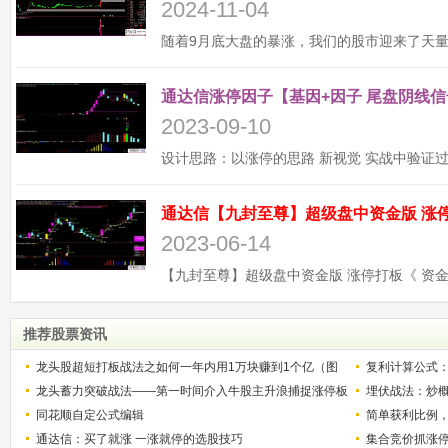
2024-11-04
通达信涨停因子【基因+因子 尾盘阴线信
2023-09-10
2023-06-14
推荐股票资讯
龙头股超短打板战法之如何一年内用1万块赚到1个亿（图
复利计算公式
解）
龙头蓄力突破战法——第一时间介入牛股主升浪捕捉涨停板
少？
埋伏战法：炒
的技巧（图解）
同花顺自定公式编辑
简单获利比例
通达信：买了就涨 一涨就停的选股技巧
用
集合竞价抓涨