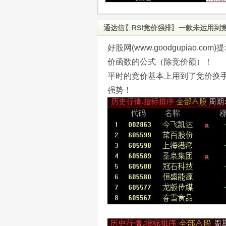
通达信〖RSI竞价强排〗一款未运用到
好股网(www.goodgupiao
价函数的公式（除竞价额）！
平时的竞价基本上用到了竞价换手
强势！