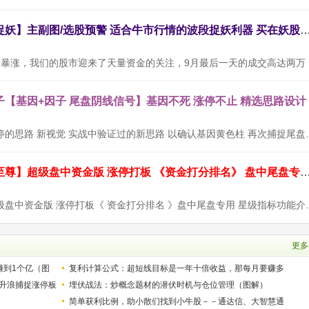
通达信【三浪捉妖】主副图/选股预警 适合牛市行情的波段捉妖利器
随着9月
【基因+因子 尾盘阴线信号】基因不死 涨停不止 精选思路设计
设计思路：以涨停的思路 新视觉 实战中验证过的
通达信【九封至尊】超级盘中资金版 涨停打板 《资金打分排名》 盘中尾
【九封至尊】超级盘中资金版 涨停打板《 资金打
更多
赚到1个亿（图
复利计算公式：超短线目标是一年十倍收益，那每月要赚多
升浪捕捉涨停板
少？
埋伏战法：炒概念题材的潜伏时机与仓位管理（图解）
简单获利比例，助小散们找到小牛股－－通达信、大智慧通