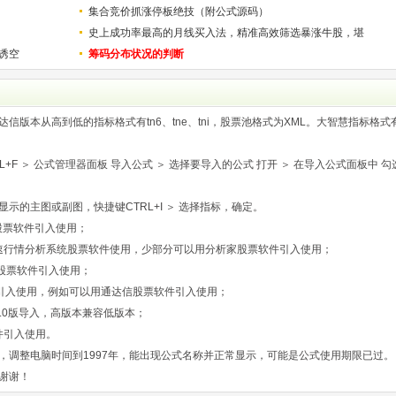
用
集合竞价抓涨停板绝技（附公式源码）
史上成功率最高的月线买入法，精准高效筛选暴涨牛股，堪
诱空
称选股法宝！
筹码分布状况的判断
版本从高到低的指标格式有tn6、tne、tni，股票池格式为XML。大智慧指标格式
F ＞ 公式管理器面板 导入公式 ＞ 选择要导入的公式 打开 ＞ 在导入公式面板中 勾
示的主图或副图，快捷键CTRL+I ＞ 选择指标，确定。
股票软件引入使用；
速行情分析系统股票软件使用，少部分可以用分析家股票软件引入使用；
股票软件引入使用；
引入使用，例如可以用通达信股票软件引入使用；
.0版导入，高版本兼容低版本；
件引入使用。
，调整电脑时间到1997年，能出现公式名称并正常显示，可能是公式使用期限已过。
谢谢！