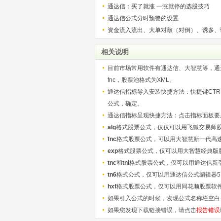
通达信：买了就涨 一涨就停的选股技巧
通达信公式分时预警的设置
资金流入流出、大单对敲（对倒）、诱多、
相关说明
目前市场常用软件有通达信、大智慧等，通达信
fnc，股票池格式为XML。
通达信指标导入安装快捷方法：快捷键CTRL+
公式，确定。
通达信指标呈现快捷方法：点击指标面板要显
alg
格式股票公式，仅仅可以用飞狐交易师
fnc
格式股票公式，可以用大智慧新一代高
exp
格式股票公式，仅可以用大智慧经典版
tnc
和
tni
格式股票公式，仅可以用通达信新
tn6
格式公式，仅可以用通达信公式编辑器5
hxf
格式股票公式，仅可以用同花顺股票软
如果引入公式的时候，发现公式名称栏空白
如果您发现下载链接错误，请点击
报告错误