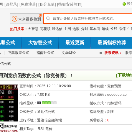
设
热门搜索：
大智慧
同花顺
通达信
主图
选股
分时
基本面
短线
长线
涨停
牛
花顺公式
大智慧公式
最近更新
最新指标推荐
池
|
飞狐股票公式
|
指南针公式
|
文华财经
股票资讯：
股
达信公式
[下载地
运用到竞价函数的公式（除竞价额）！
更新时间：
2025-12-11 10:26:00
指标功能：
竞价预警
公式大小：
7.00 KB
解压密码：
goodgupiao
推荐星级：
授权方式：
指标源码
公式分类：
通达信公式
指标类型：
副图
运行环境：
通达信金融终端
所需积分：
0
相关Tags：
RSI
竞价