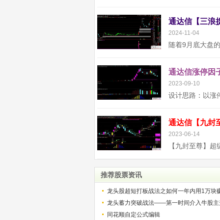
2024-11-04
通达信涨停因子
2023-09-10
2023-06-14
推荐股票资讯
龙头股超短打板战法之如何一年内用1万块
解）
龙头蓄力突破战法——第一时间介入牛股主
的技巧（图解）
同花顺自定公式编辑