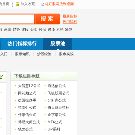
为首页
加入收藏
将好股网放到桌面
最新指标
热门指标
股
画线
趋势
波段
买卖
抄底
逃顶
机构
筹码
热门指标排行
股票池
票入门
|
股票知识
|
炒股经验
|
股市实战
下载栏目导航
址]
大智慧L2公式
通达信公式
同花顺公式
飞狐股票公式
益盟操盘手
分析家公式
指南针公式
倚天财经指标
仟家信公式
金字塔公式
博易大师公式
MT4公式
钱龙公式
UP系列