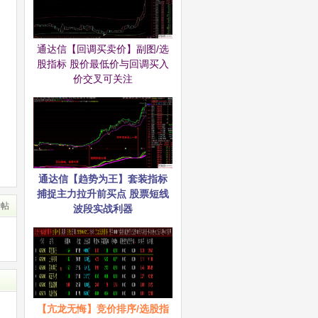
通达信【回调买卖价】副图/选
股指标 股价最低价与回调买入
价交叉可关注
通达信【趋势为王】套装指标
捕捉主力拉升前买点 股票短线
转帖
波段实战利器
【亢龙无悔】竞价排序/选股指