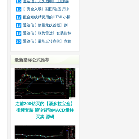
庄
通达信〖龙头启动〗主图/选
15
股
〖资金入场〗副图/选股 用来
16
抓
配合短线精灵用的HTML小插
17
件
通达信〖倍量龙妖首板〗副
18
图/
通达信〖顺势雷达〗套装指标
19
通达信〖量能反转竞价〗竞价
20
排
最新指标公式推荐
之前200钻买的【潘多拉宝盒】
指标套装 缠论背驰MACD量柱
买卖 源码