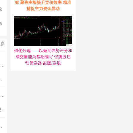
标 聚焦主板提升竞价效率 精准
捕捉主力资金异动
股
源
更多
强化分选——以短期强势评分和
成交量能为基础编写 强势股启
动筛选器‌ 副图/选股
通达信【交易核心V8.1】龙头中军核心的定义指标 不停打磨且经实战 配备龙头抱团选股
各种股票的明确定义。明确一个关键的问题，为什么有些板块上涨...
通达信【机构锁筹】副图/选股 妖股必定上穿5 精准捕捉强势股 道行天老师作品 源码
机构锁筹副图，筹码分析指标用到COST函数，不喜勿下。使用方法说明：买卖点判断直观明了1、买入时机把握：当机构锁筹数值上穿5...
强一进二量化模型 信号固定支持回测 源码