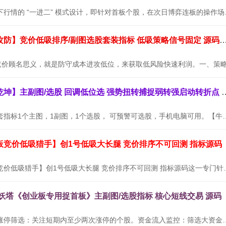
本套指标专为当下行情的 “
通达信【墨守攻防】竞价低吸排序/副图选股套装指标 低吸策略信号
通达信【牛转乾坤】主副图/选股 回调低位选
【牛转乾坤】全套指标1个主图，1副图，1个选股， 可预警可选股，
板竞价低吸猎手】创1号低吸大长腿 竞价排序不可回测 指标源码
通达信【创业板竞价低吸猎手】创1号低吸大长腿
九妖塔《创业板专用捉首板》主副图/选股指标 核心短线交易 源码
使用方法：连续涨停筛选：关注短期内至少两次涨停的个股。资金流入