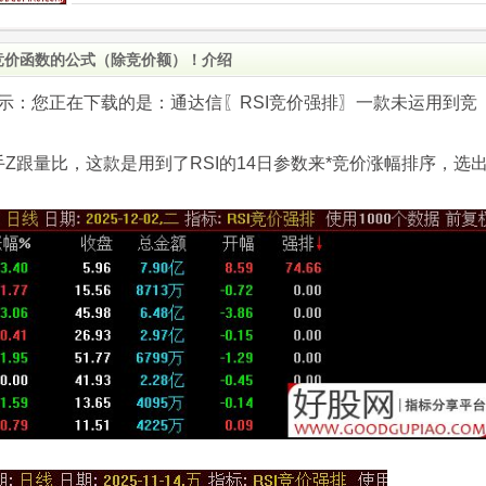
竞价函数的公式（除竞价额）！介绍
.com)提示：您正在下载的是：通达信〖RSI竞价强排〗一款未运用到竞
Z跟量比，这款是用到了RSI的14日参数来*竞价涨幅排序，选