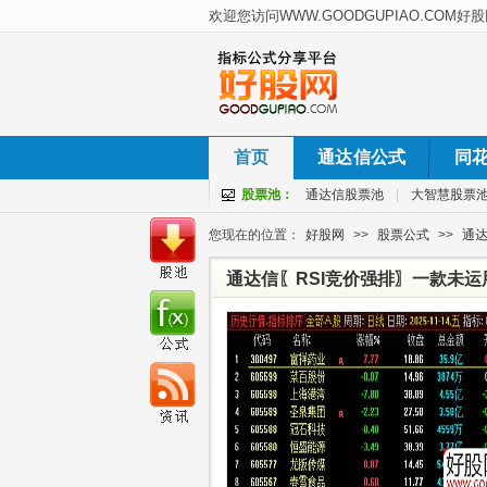
首页
通达信公式
同
股票池：
通达信股票池
|
大智慧股票
您现在的位置：
好股网
>>
股票公式
>>
通
通达信〖RSI竞价强排〗一款未