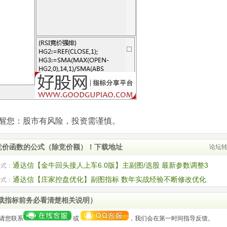
com)提醒您：股市有风险，投资需谨慎。
竞价函数的公式（除竞价额）！下载地址
论坛
通达信【金牛回头接人上车6.0版】主副图/选股 最新参数调整3
公式：
指标
通达信【庄家控盘优化】副图指标 数年实战经验不断修改优化
公式：
 源码
载指标前务必看清楚相关说明）
请您联系
或
，我们会在第一时间指导反馈。