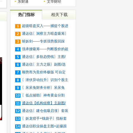
东财通
文华财经
热门指标
相关下载
超级暗盘买入——捕捉个股进
1
入
通达信〖洞察主力暗盘吸筹〗
2
捕
斩妖剑——专抓强势股回踩
3
出
20日
强承接吸筹——判断股价的超
4
买
通达信〖多轨趋势线〗主图/
5
选
通达信〖主力之眼〗副图/选
6
股
顺势而为竞价终极版 可自定
7
义
〖潜伏异动拉升〗识别个股主
8
力
〖呆呆兔财务分析〗呆呆兔
9
F10
〖低点辅助〗神奇黄金分割
10
+趋
通达信【机构侦察】主副图/
11
选
通达信〖建仓低吸启涨〗套装
12
指
〖妖龙猎手+钱袋子〗指标套
13
装
通达信职业操盘主图+起爆跟
14