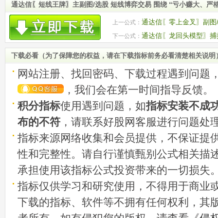
通达信〖短线王牌〗主副图/选股 短线博弈交易 围绕 “亏小赚大、严
通达信〖零上金叉〗副图/
上一公式：
进行股票选股
通达信〖龙回头模型〗捕
下一公式：
选股 源码
下载必看（为了保障您的权益，请在下载指标前务必看清楚相关说明
网站注册、找回密码、下载过程遇到问题
，我们会在第一时间指导反馈。
积分指标
使用遇到问题，如
指标安装不成
布的不符
，请联系好股网客服进行问题处
指标来源网络收集和会员提供，不保证提
性和完整性。请自行谨慎甄别公式相关描
承担使用该指标公式投资带来的一切损失
指标仅供学习和研究使用，不得用于商业
下载的指标、软件等不拥有任何权利，其