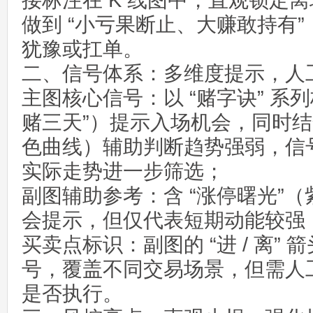
接标注在 K 线图中，直观锁定
做到 “小亏果断止、大赚敢持有
犹豫或扛单。
二、信号体系：多维度提示，人
主图核心信号：以 “赌字诀” 系列
赌三天”）提示入场机会，同时
色曲线）辅助判断趋势强弱，信
实际走势进一步筛选；
副图辅助参考：含 “涨停曙光”
会提示，但仅代表短期动能较强
买卖点标识：副图的 “进 / 离”
号，覆盖不同交易场景，但需人
是否执行。