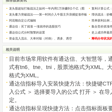
推荐股票资讯
龙头股超短打板战法之如何一年内用1万块赚到1个亿（图
复利计算公式
解）
龙头蓄力突破战法——第一时间介入牛股主升浪捕捉涨停板
少？
埋伏战法：炒
的技巧（图解）
同花顺自定公式编辑
简单获利比例
通达信：买了就涨 一涨就停的选股技巧
用
集合竞价抓涨
通达信公式分时预警的设置
史上成功率最
资金流入流出、大单对敲（对倒）、诱多、诱空
称选股法宝！
筹码分布状况
相关说明
目前市场常用软件有通达信、大智慧等，
式有tn6、tne、tni，股票池格式为XML
格式为XML。
通达信指标导入安装快捷方法：快捷键CTRL
入公式 ＞ 选择要导入的公式 打开 ＞ 在
定。
通达信指标呈现快捷方法：点击指标面板