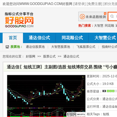
热门搜索：
大智慧
同花顺
首页
通达信公式
同花顺公式
大智慧公式
股票池：
通达信股票池
|
大智慧股票池
|
飞狐股票公式
|
指南针公
您现在的位置：
好股网
>>
股票公式
>>
通达信公式
通达信〖短线王牌〗主副图/选股 短线博弈交易 围绕 “亏小
设计
更新时间：
2025-12-0
公式大小：
19.0 KB
推荐星级：
公式分类：
通达信公
运行环境：
通达信金
相关Tags：
短线