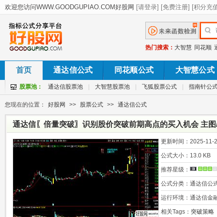
热门搜索：
大智慧
同花顺
首页
通达信公式
同花顺公式
大智慧公式
股票池：
通达信股票池
|
大智慧股票池
|
飞狐股票公式
|
指南针公
您现在的位置：
好股网
>>
股票公式
>>
通达信公式
通达信〖倍量突破〗识别股价突破前期高点的买入机会 主图/
更新时间：
2025-11-2
公式大小：
13.0 KB
推荐星级：
公式分类：
通达信公
运行环境：
通达信金
相关Tags：
突破策略