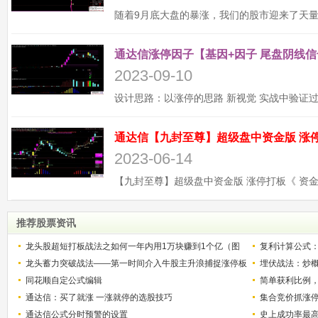
通达信涨停因子【基因+因子 尾盘阴线信
2023-09-10
2023-06-14
推荐股票资讯
龙头股超短打板战法之如何一年内用1万块赚到1个亿（图
复利计算公式
解）
龙头蓄力突破战法——第一时间介入牛股主升浪捕捉涨停板
少？
埋伏战法：炒
的技巧（图解）
同花顺自定公式编辑
简单获利比例
通达信：买了就涨 一涨就停的选股技巧
用
集合竞价抓涨
通达信公式分时预警的设置
史上成功率最