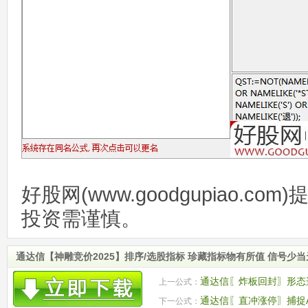
好股网(www.goodgupiao.c
投资需谨慎。
通达信【神雕竞价2025】排序/选股指标 珍藏指标物有所值 信号少
通达信〖炸板回封〗形态
上一公式：
封"形态
通达信〖直冲涨停〗捕捉A
下一公式：