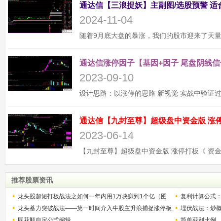
2024-11-04
通达信涨停因子【基因+因子 尾盘阴线信
2023-09-10
2023-06-14
推荐股票资讯
龙头股超短打板战法之如何一年内用1万块赚到1个亿（图
复利计算公式
解）
龙头蓄力突破战法——第一时间介入牛股主升浪捕捉涨停板
少？
埋伏战法：炒
的技巧（图解）
同花顺自定公式编辑
简单获利比例