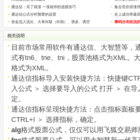
通达信：买了就涨 一涨就停的选股技巧
用
集合竞价抓涨
通达信公式分时预警的设置
史上成功率最
资金流入流出、大单对敲（对倒）、诱多、诱空
称选股法宝！
筹码分布状况
相关说明
目前市场常用软件有通达信、大智慧等，
式有tn6、tne、tni，股票池格式为XML
格式为XML。
通达信指标导入安装快捷方法：快捷键CTRL
入公式 ＞ 选择要导入的公式 打开 ＞ 在
定。
通达信指标呈现快捷方法：点击指标面板
CTRL+I ＞ 选择指标，确定。
alg
格式股票公式，仅仅可以用飞狐交易师