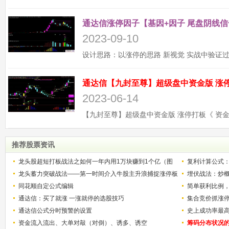
通达信涨停因子【基因+因子 尾盘阴线信
2023-09-10
2023-06-14
推荐股票资讯
龙头股超短打板战法之如何一年内用1万块赚到1个亿（图
复利计算公式
解）
龙头蓄力突破战法——第一时间介入牛股主升浪捕捉涨停板
少？
埋伏战法：炒
的技巧（图解）
同花顺自定公式编辑
简单获利比例
通达信：买了就涨 一涨就停的选股技巧
用
集合竞价抓涨
通达信公式分时预警的设置
史上成功率最
资金流入流出、大单对敲（对倒）、诱多、诱空
称选股法宝！
筹码分布状况