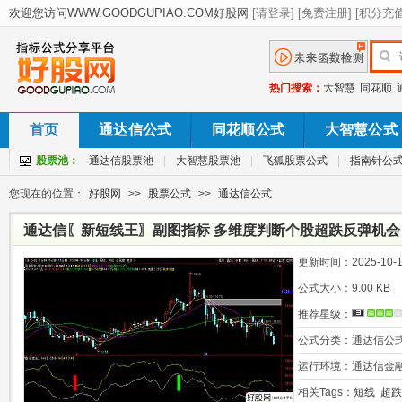
热门搜索：
大智慧
同花顺
首页
通达信公式
同花顺公式
大智慧公式
股票池：
通达信股票池
|
大智慧股票池
|
飞狐股票公式
|
指南针公
您现在的位置：
好股网
>>
股票公式
>>
通达信公式
通达信〖新短线王〗副图指标 多维度判断个股超跌反弹机会
更新时间：
2025-10-1
公式大小：
9.00 KB
推荐星级：
公式分类：
通达信公
运行环境：
通达信金
相关Tags：
短线
超跌