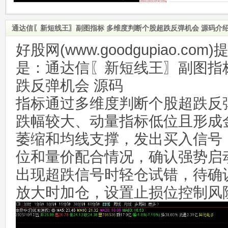
通达信〖新短线王〗副图指标 多维度判断个股超跌反弹机会 源码介
好股网(www.goodgupiao.c
是：通达信〖新短线王〗副图指
跌反弹机会 源码
指标通过多维度判断个股超跌反
跌幅较大、动量指标低位且形成
萎缩和均线支撑，发出买入信号
位和量价配合情况，确认强势启
出现超跌信号时轻仓试错，待确
放大时加仓，设置止损位控制风