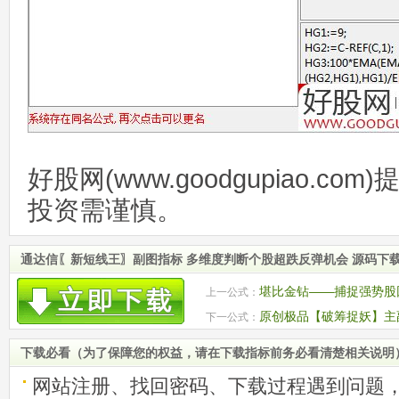
好股网(www.goodgupiao.c
投资需谨慎。
通达信〖新短线王〗副图指标 多维度判断个股超跌反弹机会 源码下
堪比金钻——捕捉强势股
上一公式：
股
原创极品【破筹捉妖】主
下一公式：
妖股一网打尽 源码
下载必看（为了保障您的权益，请在下载指标前务必看清楚相关说明
网站注册、找回密码、下载过程遇到问题