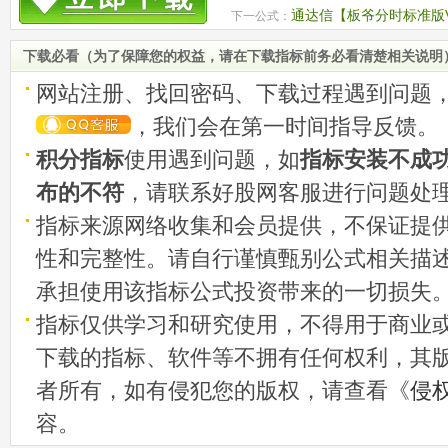
策略 源码
通达信【板爷分时标准版V
下一公式：
分时主图 功能丰富且美观
下载必看（为了保障您的权益，请在下载指标前务必看清楚相关说明
网站注册、找回密码、下载过程遇到问题
，我们会在第一时间指导反馈。
积分指标
使用遇到问题，如
指标安装不成
布的不符
，请联系好股网客服进行问题处
指标来源网络收集和会员提供，不保证提
性和完整性。请自行谨慎甄别公式相关描
承担使用该指标公式投资带来的一切损失
指标仅供学习和研究使用，不得用于商业
下载的指标、软件等不拥有任何权利，其
者所有，如有侵犯您的版权，请查看《
侵
容。