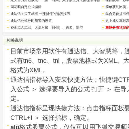
解）
龙头蓄力突破战法——第一时间介入牛股主升浪捕捉涨停板
少？
埋伏战法：炒
的技巧（图解）
同花顺自定公式编辑
简单获利比例
通达信：买了就涨 一涨就停的选股技巧
用
集合竞价抓涨
通达信公式分时预警的设置
史上成功率最
资金流入流出、大单对敲（对倒）、诱多、诱空
称选股法宝！
筹码分布状况
相关说明
目前市场常用软件有通达信、大智慧等，
式有tn6、tne、tni，股票池格式为XML
格式为XML。
通达信指标导入安装快捷方法：快捷键CTRL
入公式 ＞ 选择要导入的公式 打开 ＞ 在
定。
通达信指标呈现快捷方法：点击指标面板
CTRL+I ＞ 选择指标，确定。
alg
格式股票公式，仅仅可以用飞狐交易师