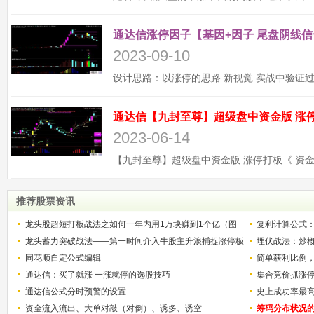
通达信涨停因子【基因+因子 尾盘阴线信
2023-09-10
2023-06-14
推荐股票资讯
龙头股超短打板战法之如何一年内用1万块赚到1个亿（图
复利计算公式
解）
龙头蓄力突破战法——第一时间介入牛股主升浪捕捉涨停板
少？
埋伏战法：炒
的技巧（图解）
同花顺自定公式编辑
简单获利比例
通达信：买了就涨 一涨就停的选股技巧
用
集合竞价抓涨
通达信公式分时预警的设置
史上成功率最
资金流入流出、大单对敲（对倒）、诱多、诱空
称选股法宝！
筹码分布状况