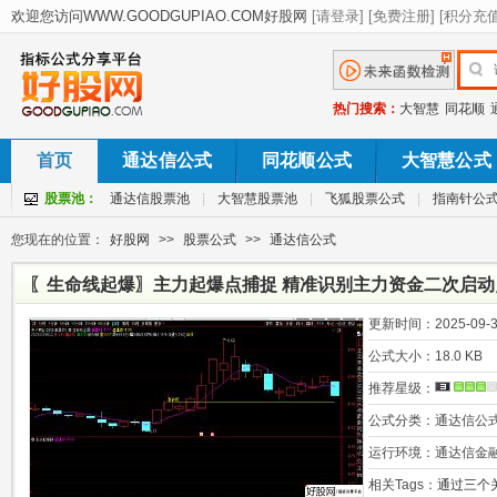
热门搜索：
大智慧
同花顺
首页
通达信公式
同花顺公式
大智慧公式
股票池：
通达信股票池
|
大智慧股票池
|
飞狐股票公式
|
指南针公
您现在的位置：
好股网
>>
股票公式
>>
通达信公式
〖生命线起爆〗主力起爆点捕捉 精准识别主力资金二次启动点
更新时间：
2025-09-3
公式大小：
18.0 KB
推荐星级：
公式分类：
通达信公
运行环境：
通达信金
相关Tags：
通过三个