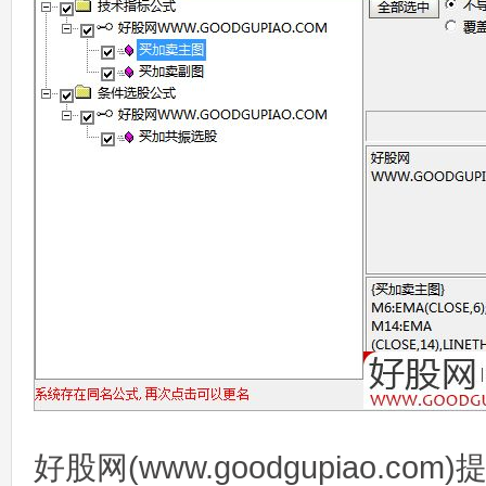
好股网(www.goodgupiao.c