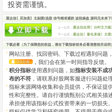
投资需谨慎。
通达信〖买加卖〗主副图/选股 信号精准避跌 波段操盘 源码无未来
通达信自用〖分时主力吸
上一公式：
策略 源码
通达信〖量化承接〗主图
下一公式：
易信号 源码
下载必看（为了保障您的权益，请在下载指标前务必看清楚相关说明
网站注册、找回密码、下载过程遇到问题
，我们会在第一时间指导反馈。
积分指标
使用遇到问题，如
指标安装不成
布的不符
，请联系好股网客服进行问题处
指标来源网络收集和会员提供，不保证提
性和完整性。请自行谨慎甄别公式相关描
承担使用该指标公式投资带来的一切损失
指标仅供学习和研究使用，不得用于商业