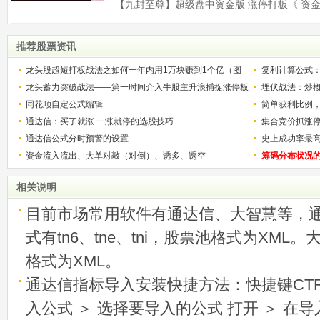
推荐股票资讯
龙头股超短打板战法之如何一年内用1万块赚到1个亿（图
复利计算公式
解）
龙头蓄力突破战法——第一时间介入牛股主升浪捕捉涨停板
少？
埋伏战法：炒
的技巧（图解）
同花顺自定公式编辑
简单获利比例
通达信：买了就涨 一涨就停的选股技巧
用
集合竞价抓涨
通达信公式分时预警的设置
史上成功率最
资金流入流出、大单对敲（对倒）、诱多、诱空
称选股法宝！
筹码分布状况
相关说明
目前市场常用软件有通达信、大智慧等，
式有tn6、tne、tni，股票池格式为XML
格式为XML。
通达信指标导入安装快捷方法：快捷键CTRL
入公式 ＞ 选择要导入的公式 打开 ＞ 在