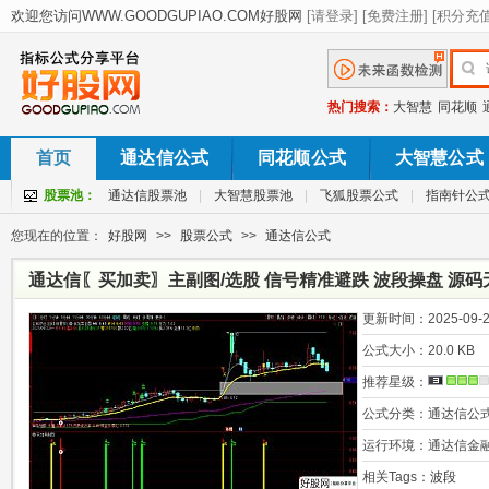
热门搜索：
大智慧
同花顺
首页
通达信公式
同花顺公式
大智慧公式
股票池：
通达信股票池
|
大智慧股票池
|
飞狐股票公式
|
指南针公
您现在的位置：
好股网
>>
股票公式
>>
通达信公式
通达信〖买加卖〗主副图/选股 信号精准避跌 波段操盘 源码
更新时间：
2025-09-2
公式大小：
20.0 KB
推荐星级：
公式分类：
通达信公
运行环境：
通达信金
相关Tags：
波段