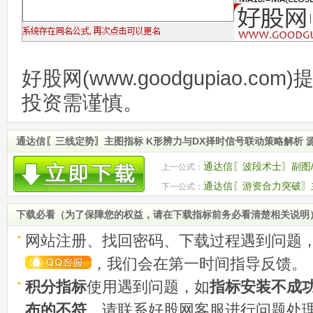
好股网(www.goodgupiao.c
投资需谨慎。
通达信〖三线定势〗主图指标 K形辨力与DX择时信号联动策略解析 
通达信〖波段术士〗副图/
上一公式：
码无未来
通达信〖游资合力突破〗
下一公式：
的复合型技术指标
下载必看（为了保障您的权益，请在下载指标前务必看清楚相关说明
网站注册、找回密码、下载过程遇到问题
，我们会在第一时间指导反馈。
积分指标
使用遇到问题，如
指标安装不成
布的不符
，请联系好股网客服进行问题处