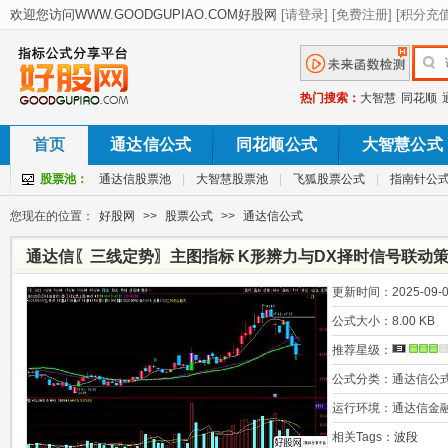
热门搜索：
大智慧
同花顺
首页
通达信公式
同花顺公式
大智慧公式
股票池：
通达信股票池
|
大智慧股票池
|
飞狐股票公式
|
指南针公
您现在的位置：
好股网
>>
股票公式
>>
通达信公式
通达信〖三线定势〗主图指标 K形辨力与DX择时信号联动策
更新时间：
2025-09-0
公式大小：
8.00 KB
推荐星级：
公式分类：
通达信公
运行环境：
通达信金
相关Tags：
波段