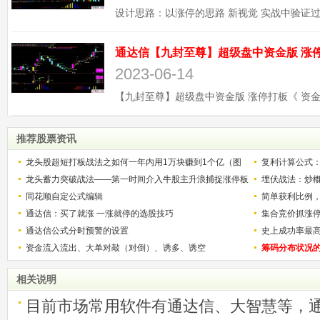
2023-06-14
推荐股票资讯
龙头股超短打板战法之如何一年内用1万块赚到1个亿（图
复利计算公式
解）
龙头蓄力突破战法——第一时间介入牛股主升浪捕捉涨停板
少？
埋伏战法：炒
的技巧（图解）
同花顺自定公式编辑
简单获利比例
通达信：买了就涨 一涨就停的选股技巧
用
集合竞价抓涨
通达信公式分时预警的设置
史上成功率最
资金流入流出、大单对敲（对倒）、诱多、诱空
称选股法宝！
筹码分布状况
相关说明
目前市场常用软件有通达信、大智慧等，