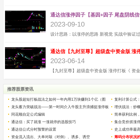
通达信涨停因子【基因+因子 尾盘阴线信
2023-09-10
2023-06-14
推荐股票资讯
龙头股超短打板战法之如何一年内用1万块赚到1个亿（图
复利计算公式
解）
龙头蓄力突破战法——第一时间介入牛股主升浪捕捉涨停板
少？
埋伏战法：炒
的技巧（图解）
同花顺自定公式编辑
简单获利比例
通达信：买了就涨 一涨就停的选股技巧
用
集合竞价抓涨
通达信公式分时预警的设置
史上成功率最
资金流入流出、大单对敲（对倒）、诱多、诱空
称选股法宝！
筹码分布状况