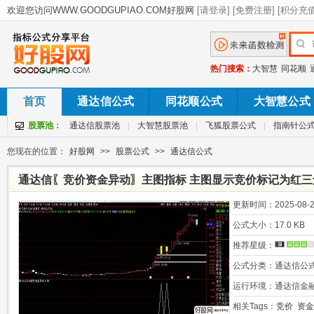
热门搜索：
大智慧
同花顺
首页
通达信公式
同花顺公式
大智慧公式
股票池：
通达信股票池
|
大智慧股票池
|
飞狐股票公式
|
指南针公
您现在的位置：
好股网
>>
股票公式
>>
通达信公式
通达信〖竞价资金异动〗主图指标 主图显示竞价标记为红三
更新时间：
2025-08-2
公式大小：
17.0 KB
推荐星级：
公式分类：
通达信公
运行环境：
通达信金
相关Tags：
竞价
资金