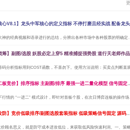
本公式根据网络大神的经典视频和语录进行的总结，分辨出各种市场中
通达信金钻【二板竞价】排序指标 主副图/排序 最
本套指标专为当下行情的 “
通达信【墨守攻防】竞价低吸排序/副图选股套装指标 低吸策略信号