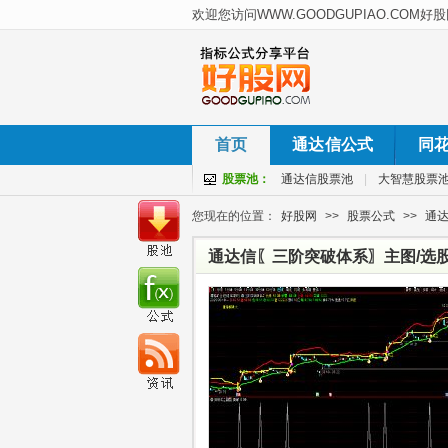
首页
通达信公式
同
股票池：
通达信股票池
|
大智慧股票
您现在的位置：
好股网
>>
股票公式
>>
通
通达信〖三阶突破体系〗主图/选股