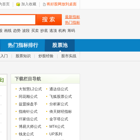
为首页
加入收藏
将好股网放到桌面
最新指标
热门指标
股
画线
趋势
波段
买卖
抄底
逃顶
机构
筹码
热门指标排行
股票池
票入门
|
股票知识
|
炒股经验
|
股市实战
下载栏目导航
址]
大智慧L2公式
通达信公式
同花顺公式
飞狐股票公式
益盟操盘手
分析家公式
指南针公式
倚天财经指标
仟家信公式
金字塔公式
博易大师公式
MT4公式
钱龙公式
UP系列