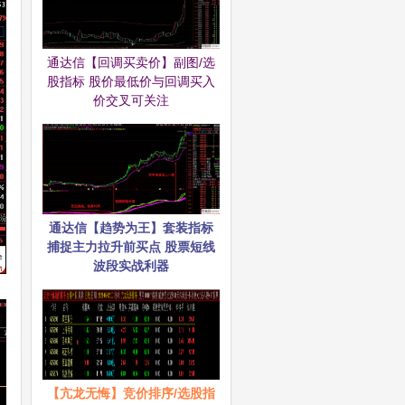
通达信【回调买卖价】副图/选
股指标 股价最低价与回调买入
价交叉可关注
通达信【趋势为王】套装指标
捕捉主力拉升前买点 股票短线
波段实战利器
【亢龙无悔】竞价排序/选股指