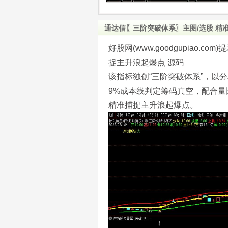
通达信〖三阶突破体系〗主图/选股 精
好股网(www.goodgupiao
捉主升浪起爆点 源码
该指标独创“三阶突破体系”，以
9%成本线判定筹码真空，配合量
精准捕捉主升浪起爆点。