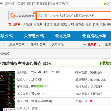
设
热门搜索：
大智慧
同花顺
通达信
主图
选股
分时
基本面
短线
长线
涨停
牛
花顺公式
大智慧公式
最近更新
最新指标推荐
池
|
飞狐股票公式
|
指南针公式
|
文华财经
股票资讯：
股
达信公式
[下载地
 精准捕捉主升浪起爆点 源码
更新时间：
2025-08-19 08:25:00
指标功能：
突破共振
公式大小：
18.0 KB
解压密码：
goodgupiao
推荐星级：
授权方式：
指标源码
公式分类：
通达信公式
指标类型：
主图选股
运行环境：
通达信金融终端
所需积分：
0
相关Tags：
突破