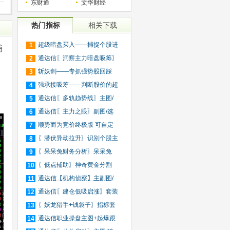
东财通
文华财经
热门指标
相关下载
超级暗盘买入——捕捉个股进
1
捕
入
通达信〖洞察主力暗盘吸筹〗
2
捕
斩妖剑——专抓强势股回踩
3
20日
强承接吸筹——判断股价的超
4
买
通达信〖多轨趋势线〗主图/
5
选
通达信〖主力之眼〗副图/选
6
股
顺势而为竞价终极版 可自定
7
义
〖潜伏异动拉升〗识别个股主
8
力
〖呆呆兔财务分析〗呆呆兔
9
F10
〖低点辅助〗神奇黄金分割
10
+趋
通达信【机构侦察】主副图/
11
选
通达信〖建仓低吸启涨〗套装
12
指
〖妖龙猎手+钱袋子〗指标套
13
装
通达信职业操盘主图+起爆跟
14