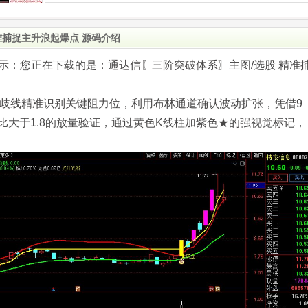
准捕捉主升浪起爆点 源码介绍
.com)提示：您正在下载的是：通达信〖三阶突破体系〗主图/选股 精准
分歧线精准识别关键阻力位，利用布林通道确认波动扩张，凭借9
比大于1.8的放量验证，通过黄色K线柱加紫色★的强视觉标记，