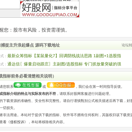
com)提醒您：股市有风险，投资需谨慎。
准捕捉主升浪起爆点 源码下载地址
论坛
最新众筹指标【某鼠量化7】回调阴线战法思路 1副图+1选股指
公式：
码
通达信〖爆量启动跟庄〗主副图/选股指标 专门抓放量突破的强
公式：
 源码
载指标前务必看清楚相关说明）
请您联系
或
，我们会在第一时间指导反馈。
或指标介绍的特点与实际发布的不符
，请联系好股网客服进行问题处理。
的下载资源的准确性、安全性和完整性。请自行谨慎甄别公式相关描述后再下载，好
一切损失。
者非法用途。本站对于提供下载的指标、软件等不拥有任何权利，其版权归该下载资
查看《
侵权投诉
》，本站将移除相关内容。