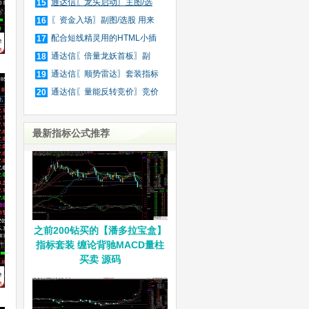
庄
通达信〖龙头启动〗主图/选
15
股
〖资金入场〗副图/选股 用来
16
抓
配合短线精灵用的HTML小插
17
件
通达信〖倍量龙妖首板〗副
18
图/
通达信〖顺势雷达〗套装指标
19
通达信〖量能反转竞价〗竞价
20
排
最新指标公式推荐
之前200钻买的【潘多拉宝盒】
指标套装 缠论背驰MACD量柱
买卖 源码