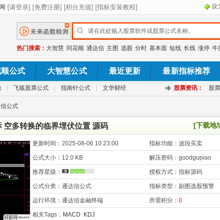
设
热门搜索：
大智慧
同花顺
通达信
主图
选股
分时
基本面
短线
长线
涨停
牛
花顺公式
大智慧公式
最近更新
最新指标推荐
池
|
飞狐股票公式
|
指南针公式
|
文华财经
股票资讯：
股
达信公式
[下载地
 空多转换的临界埋伏位置 源码
更新时间：
2025-08-06 10:23:00
指标功能：
波段买卖
公式大小：
12.0 KB
解压密码：
goodgupiao
推荐星级：
授权方式：
指标源码
公式分类：
通达信公式
指标类型：
副图选股预警
运行环境：
通达信金融终端
所需积分：
0
相关Tags：
MACD
KDJ