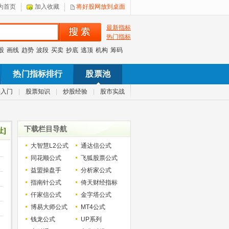
为首页
加入收藏
将好股网放到桌面
最新指标
热门指标
股
画线
趋势
波段
买卖
抄底
逃顶
机构
筹码
热门指标排行
股票池
票入门
|
股票知识
|
炒股经验
|
股市实战
下载栏目导航
址]
大智慧L2公式
通达信公式
同花顺公式
飞狐股票公式
益盟操盘手
分析家公式
指南针公式
倚天财经指标
仟家信公式
金字塔公式
博易大师公式
MT4公式
钱龙公式
UP系列