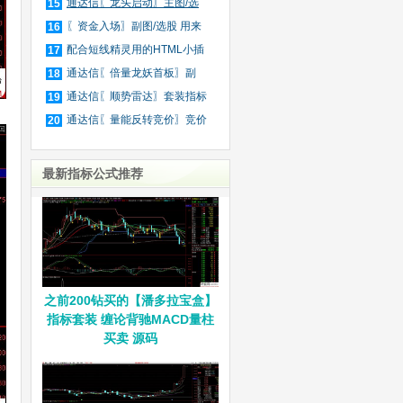
庄
通达信〖龙头启动〗主图/选
15
股
〖资金入场〗副图/选股 用来
16
抓
配合短线精灵用的HTML小插
17
件
通达信〖倍量龙妖首板〗副
18
图/
通达信〖顺势雷达〗套装指标
19
通达信〖量能反转竞价〗竞价
20
排
最新指标公式推荐
之前200钻买的【潘多拉宝盒】
指标套装 缠论背驰MACD量柱
买卖 源码