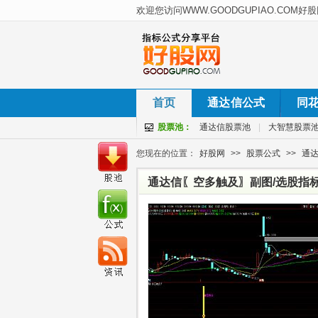
首页
通达信公式
同
股票池：
通达信股票池
|
大智慧股票
您现在的位置：
好股网
>>
股票公式
>>
通
通达信〖空多触及〗副图/选股指标