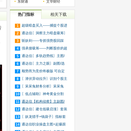
东财通
文华财经
热门指标
相关下载
超级暗盘买入——捕捉个股进
1
转
入
通达信〖洞察主力暗盘吸筹〗
2
捕
斩妖剑——专抓强势股回踩
3
信
20日
强承接吸筹——判断股价的超
4
买
通达信〖多轨趋势线〗主图/
5
选
通达信〖主力之眼〗副图/选
6
股
顺势而为竞价终极版 可自定
7
义
〖潜伏异动拉升〗识别个股主
8
力
〖呆呆兔财务分析〗呆呆兔
9
F10
〖低点辅助〗神奇黄金分割
10
+趋
通达信【机构侦察】主副图/
11
选
通达信〖建仓低吸启涨〗套装
12
指
〖妖龙猎手+钱袋子〗指标套
13
装
通达信职业操盘主图+起爆跟
14