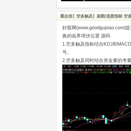
通达信〖空多触及〗副图/选股指标 空
好股网(www.goodgupiao
换的临界埋伏位置 源码
1.空多触及指标结合KDJ和M
号。
2.空多触及同时结合资金量的考