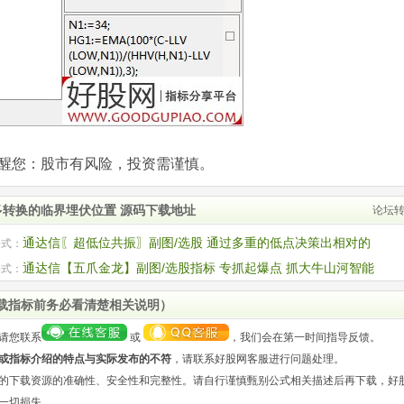
com)提醒您：股市有风险，投资需谨慎。
多转换的临界埋伏位置 源码下载地址
论坛
通达信〖超低位共振〗副图/选股 通过多重的低点决策出相对的
公式：
低点 源码
通达信【五爪金龙】副图/选股指标 专抓起爆点 抓大牛山河智能
公式：
智能 南方路机等
载指标前务必看清楚相关说明）
请您联系
或
，我们会在第一时间指导反馈。
或指标介绍的特点与实际发布的不符
，请联系好股网客服进行问题处理。
的下载资源的准确性、安全性和完整性。请自行谨慎甄别公式相关描述后再下载，好
一切损失。