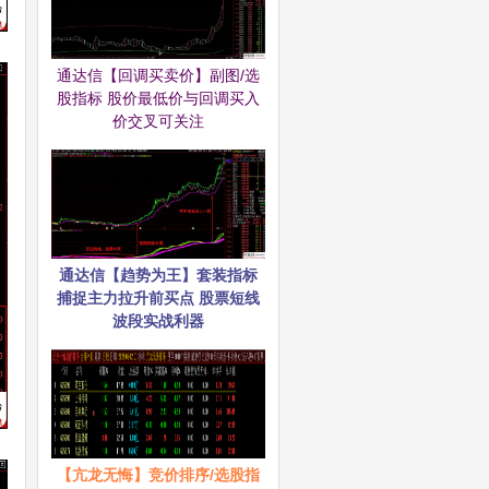
通达信【回调买卖价】副图/选
股指标 股价最低价与回调买入
价交叉可关注
通达信【趋势为王】套装指标
捕捉主力拉升前买点 股票短线
波段实战利器
【亢龙无悔】竞价排序/选股指