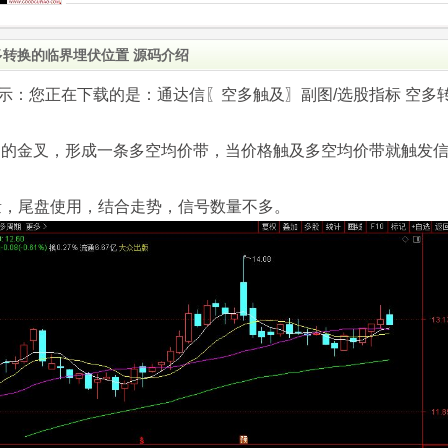
多转换的临界埋伏位置 源码介绍
.com)提示：您正在下载的是：通达信〖空多触及〗副图/选股指标 空多
ACD的金叉，形成一条多空均价带，当价格触及多空均价带就触发
量，尾盘使用，结合走势，信号数量不多。