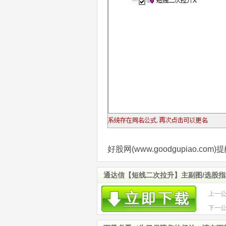
好股网(www.goodgupiao.
通达信【短线二次拉升】主副图/选股指
上一
来函
下一
且强