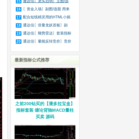
庄
通达信〖龙头启动〗主图/选
15
股
〖资金入场〗副图/选股 用来
16
抓
配合短线精灵用的HTML小插
17
件
通达信〖倍量龙妖首板〗副
18
图/
通达信〖顺势雷达〗套装指标
19
通达信〖量能反转竞价〗竞价
20
排
最新指标公式推荐
之前200钻买的【潘多拉宝盒】
指标套装 缠论背驰MACD量柱
买卖 源码