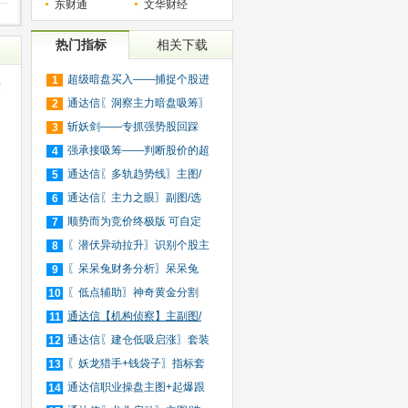
东财通
文华财经
热门指标
相关下载
超级暗盘买入——捕捉个股进
1
标
入
通达信〖洞察主力暗盘吸筹〗
2
捕
斩妖剑——专抓强势股回踩
3
20日
强承接吸筹——判断股价的超
4
买
通达信〖多轨趋势线〗主图/
5
选
通达信〖主力之眼〗副图/选
6
股
顺势而为竞价终极版 可自定
7
义
〖潜伏异动拉升〗识别个股主
8
力
〖呆呆兔财务分析〗呆呆兔
9
F10
〖低点辅助〗神奇黄金分割
10
+趋
通达信【机构侦察】主副图/
11
选
通达信〖建仓低吸启涨〗套装
12
指
〖妖龙猎手+钱袋子〗指标套
13
装
通达信职业操盘主图+起爆跟
14