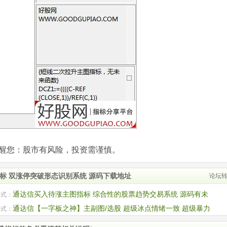
com)提醒您：股市有风险，投资需谨慎。
标 双涨停突破形态识别系统 源码下载地址
论坛
通达信买入待涨主图指标 综合性的股票趋势交易系统 源码有未
公式：
数
通达信【一字板之神】主副图/选股 超级冰点情绪一致 超级暴力
公式：
势 源码有未来