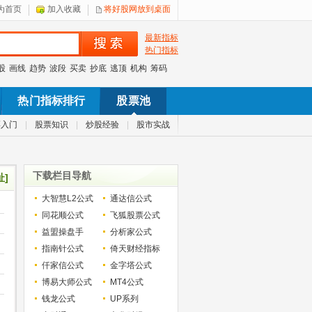
为首页
加入收藏
将好股网放到桌面
最新指标
热门指标
股
画线
趋势
波段
买卖
抄底
逃顶
机构
筹码
热门指标排行
股票池
票入门
|
股票知识
|
炒股经验
|
股市实战
下载栏目导航
址]
大智慧L2公式
通达信公式
同花顺公式
飞狐股票公式
益盟操盘手
分析家公式
指南针公式
倚天财经指标
仟家信公式
金字塔公式
博易大师公式
MT4公式
钱龙公式
UP系列