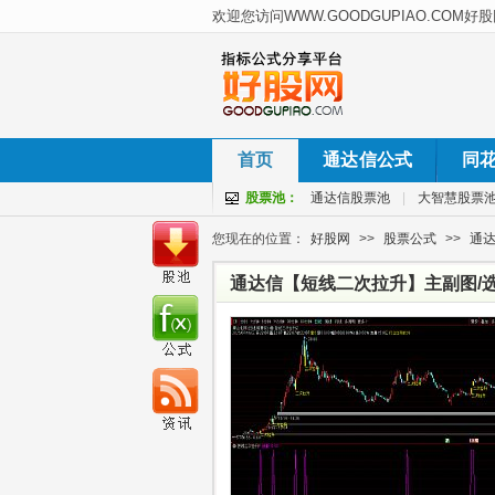
首页
通达信公式
同
股票池：
通达信股票池
|
大智慧股票
您现在的位置：
好股网
>>
股票公式
>>
通
通达信【短线二次拉升】主副图/选