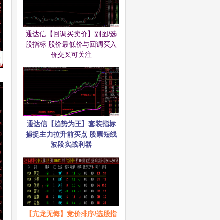
通达信【回调买卖价】副图/选
股指标 股价最低价与回调买入
价交叉可关注
通达信【趋势为王】套装指标
捕捉主力拉升前买点 股票短线
波段实战利器
【亢龙无悔】竞价排序/选股指