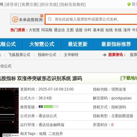
设
热门搜索：
大智慧
同花顺
通达信
主图
选股
分时
基本面
短线
长线
涨停
牛
花顺公式
大智慧公式
最近更新
最新指标推荐
池
|
飞狐股票公式
|
指南针公式
|
文华财经
股票资讯：
股
达信公式
[下载地
股指标 双涨停突破形态识别系统 源码
更新时间：
2025-07-16 09:13:00
指标功能：
强势追涨
公式大小：
36.0 KB
解压密码：
goodgupiao
推荐星级：
授权方式：
指标源码
公式分类：
通达信公式
指标类型：
主图副图选股
运行环境：
通达信金融终端
所需积分：
0
相关Tags：
短线
二次拉升