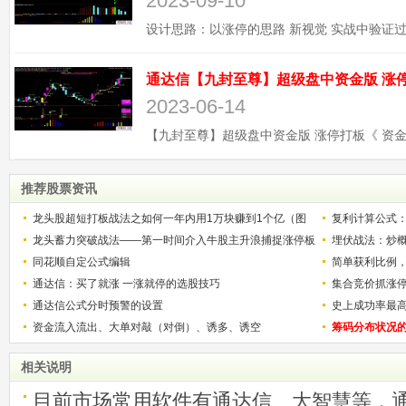
2023-09-10
2023-06-14
推荐股票资讯
龙头股超短打板战法之如何一年内用1万块赚到1个亿（图
复利计算公式
解）
龙头蓄力突破战法——第一时间介入牛股主升浪捕捉涨停板
少？
埋伏战法：炒
的技巧（图解）
同花顺自定公式编辑
简单获利比例
通达信：买了就涨 一涨就停的选股技巧
用
集合竞价抓涨
通达信公式分时预警的设置
史上成功率最
资金流入流出、大单对敲（对倒）、诱多、诱空
称选股法宝！
筹码分布状况
相关说明
目前市场常用软件有通达信、大智慧等，