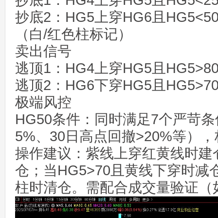
抄底1：HG4上穿HG5且HG5<
抄底2：HG5上穿HG6且HG5<
（白/红色柱标记）
卖出信号
逃顶1：HG4上穿HG5且HG5>
逃顶2：HG6下穿HG5且HG5>
极端风控
HG50条件：同时满足7个严苛条
5%、30日高点回撤>20%等）
操作建议：紫线上穿红黄线时建仓
仓；当HG5>70且黄线下穿时减仓
柱时清仓。需配合成交量验证（如