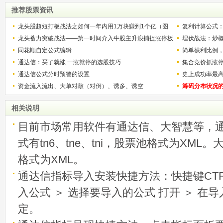
推荐股票资讯
龙头股超短打板战法之如何一年内用1万块赚到1个亿（图
复利计算公式
解）
龙头蓄力突破战法——第一时间介入牛股主升浪捕捉涨停板
少？
埋伏战法：炒
的技巧（图解）
同花顺自定公式编辑
简单获利比例
通达信：买了就涨 一涨就停的选股技巧
用
集合竞价抓涨
通达信公式分时预警的设置
史上成功率最
资金流入流出、大单对敲（对倒）、诱多、诱空
称选股法宝！
筹码分布状况
相关说明
目前市场常用软件有通达信、大智慧等，
式有tn6、tne、tni，股票池格式为XML
格式为XML。
通达信指标导入安装快捷方法：快捷键CTRL
入公式 ＞ 选择要导入的公式 打开 ＞ 在
定。