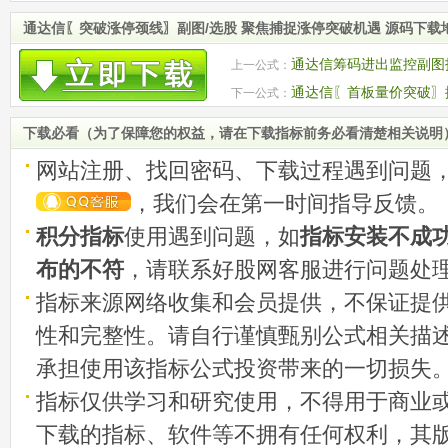
通达信〖突破涨停颈线〗副图/选股 聚焦捕捉涨停突破机遇 源码下载
通达信筹码进出监控副图
上一公式：
考买入 源码
通达信〖首板量价突破〗
下一公式：
南（优化版）
下载必看（为了保障您的权益，请在下载指标前务必看清楚相关说明
网站注册、找回密码、下载过程遇到问题
，我们会在第一时间指导反馈。
积分指标
使用遇到问题，如
指标安装不成
布的不符
，请联系好股网客服进行问题处
指标来源网络收集和会员提供，不保证提
性和完整性。请自行谨慎甄别公式相关描
承担使用该指标公式投资带来的一切损失
指标仅供学习和研究使用，不得用于商业
下载的指标、软件等不拥有任何权利，其