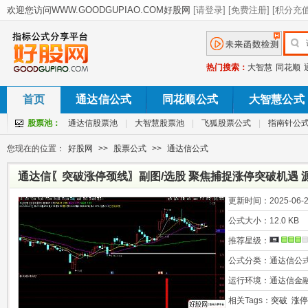
热门搜索：
大智慧
同花顺
首页
通达信公式
同花顺公式
大智慧公式
股票池：
通达信股票池
|
大智慧股票池
|
飞狐股票公式
|
指南针公
您现在的位置：
好股网
>>
股票公式
>>
通达信公式
通达信〖突破涨停颈线〗副图/选股 聚焦捕捉涨停突破机遇 
更新时间：
2025-06-2
公式大小：
12.0 KB
推荐星级：
公式分类：
通达信公
运行环境：
通达信金
相关Tags：
突破
涨停