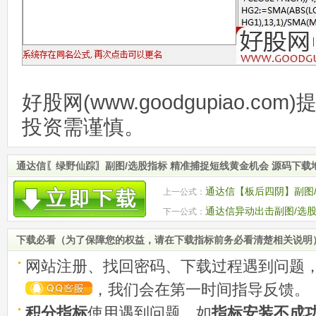
好股网(www.goodgupiao.c
投资需谨慎。
通达信〖绿野仙踪〗副图/选股指标 精准捕捉短线黄金机会 源码下载
通达信【板后四阴】副图/
上一公式：
后第四天收阴选股 源码
通达信异动出击副图/选股
下一公式：
下载必看（为了保障您的权益，请在下载指标前务必看清楚相关说明
网站注册、找回密码、下载过程遇到问题
，我们会在第一时间指导反馈。
积分指标
使用遇到问题，如
指标安装不成