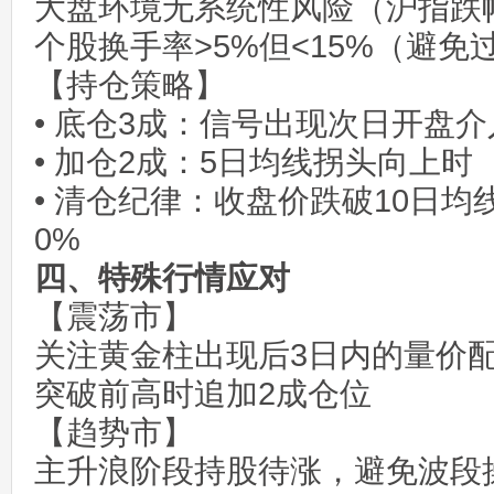
大盘环境无系统性风险（沪指跌幅
个股换手率>5%但<15%（避免
【持仓策略】
• 底仓3成：信号出现次日开盘介
• 加仓2成：5日均线拐头向上时
• 清仓纪律：收盘价跌破10日均
0%
四、特殊行情应对
【震荡市】
关注黄金柱出现后3日内的量价
突破前高时追加2成仓位
【趋势市】
主升浪阶段持股待涨，避免波段