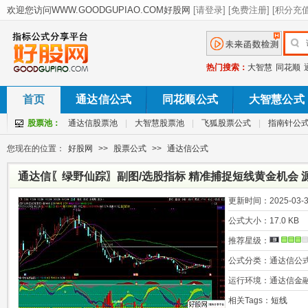
热门搜索：
大智慧
同花顺
首页
通达信公式
同花顺公式
大智慧公式
股票池：
通达信股票池
|
大智慧股票池
|
飞狐股票公式
|
指南针公
您现在的位置：
好股网
>>
股票公式
>>
通达信公式
通达信〖绿野仙踪〗副图/选股指标 精准捕捉短线黄金机会 
更新时间：
2025-03-3
公式大小：
17.0 KB
推荐星级：
公式分类：
通达信公
运行环境：
通达信金
相关Tags：
短线