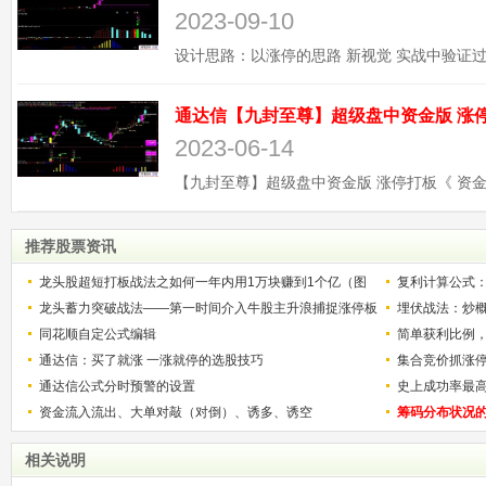
2023-09-10
2023-06-14
推荐股票资讯
龙头股超短打板战法之如何一年内用1万块赚到1个亿（图
复利计算公式
解）
龙头蓄力突破战法——第一时间介入牛股主升浪捕捉涨停板
少？
埋伏战法：炒
的技巧（图解）
同花顺自定公式编辑
简单获利比例
通达信：买了就涨 一涨就停的选股技巧
用
集合竞价抓涨
通达信公式分时预警的设置
史上成功率最
资金流入流出、大单对敲（对倒）、诱多、诱空
称选股法宝！
筹码分布状况
相关说明