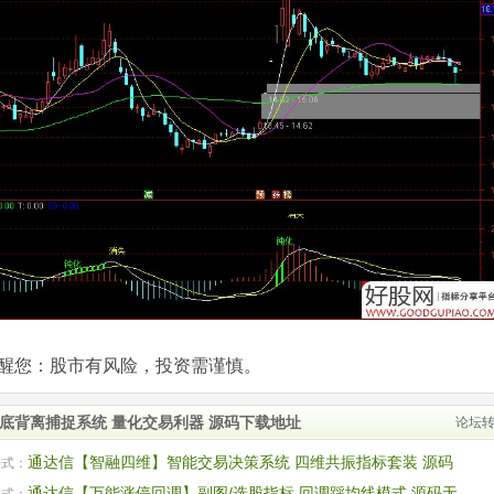
com)提醒您：股市有风险，投资需谨慎。
顶底背离捕捉系统 量化交易利器 源码下载地址
论坛
通达信【智融四维】智能交易决策系统 四维共振指标套装 源码
公式：
通达信【万能涨停回调】副图/选股指标 回调踩均线模式 源码无
公式：