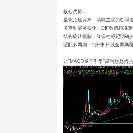
核心优势：
量化顶底背离：消除主观判断误
多空动能可视化：DIF数值精准
结构确认机制：红绿柱标记明确
适配多周期：1分钟-日线全周期
让"MACD量子引擎"成为您趋