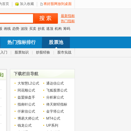
为首页
加入收藏
将好股网放到桌面
最新指标
热门指标
股
画线
趋势
波段
买卖
抄底
逃顶
机构
筹码
热门指标排行
股票池
票入门
|
股票知识
|
炒股经验
|
股市实战
下载栏目导航
址]
大智慧L2公式
通达信公式
同花顺公式
飞狐股票公式
益盟操盘手
分析家公式
指南针公式
倚天财经指标
仟家信公式
金字塔公式
博易大师公式
MT4公式
钱龙公式
UP系列