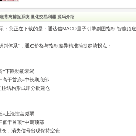
顶底背离捕捉系统 量化交易利器 源码介绍
.com)提示：您正在下载的是：通达信MACD量子引擎副图指标 智能顶
离研判体系"，通过价格与指标差异精准捕捉趋势拐点：
高=下跌动能衰竭
F高于首底=中长期底部
红柱结构形成即分批建仓
低=上涨控盘减弱
F低于首顶=中期顶部
减仓，消失信号出现保持空仓