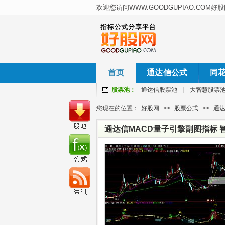
首页
通达信公式
同
股票池：
通达信股票池
|
大智慧股票
您现在的位置：
好股网
>>
股票公式
>>
通
通达信MACD量子引擎副图指标 