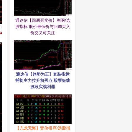
通达信【回调买卖价】副图/选
股指标 股价最低价与回调买入
价交叉可关注
通达信【趋势为王】套装指标
捕捉主力拉升前买点 股票短线
波段实战利器
【亢龙无悔】竞价排序/选股指