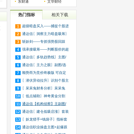
东财通
文华财经
热门指标
相关下载
超级暗盘买入——捕捉个股进
1
底
入
通达信〖洞察主力暗盘吸筹〗
2
捕
斩妖剑——专抓强势股回踩
3
20日
强承接吸筹——判断股价的超
4
买
通达信〖多轨趋势线〗主图/
5
选
通达信〖主力之眼〗副图/选
6
股
顺势而为竞价终极版 可自定
7
义
〖潜伏异动拉升〗识别个股主
8
力
〖呆呆兔财务分析〗呆呆兔
9
F10
〖低点辅助〗神奇黄金分割
10
+趋
通达信【机构侦察】主副图/
11
选
通达信〖建仓低吸启涨〗套装
12
指
〖妖龙猎手+钱袋子〗指标套
13
装
通达信职业操盘主图+起爆跟
14