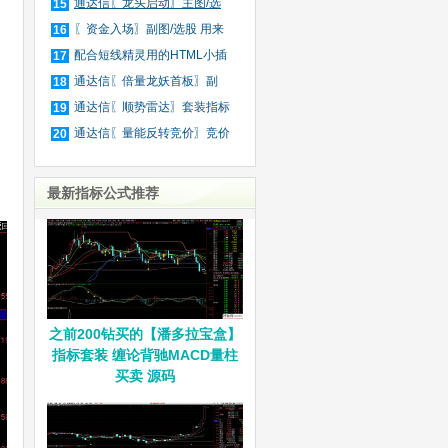
庄
通达信〖龙头启动〗主图/选
15
股
〖资金入场〗副图/选股 用来
16
抓
配合短线精灵用的HTML小插
17
件
通达信〖倍量龙妖首板〗副
18
图/
通达信〖顺势雷达〗套装指标
19
通达信〖量能反转竞价〗竞价
20
排
最新指标公式推荐
之前200钻买的【潘多拉宝盒】
指标套装 缠论背驰MACD量柱
买卖 源码