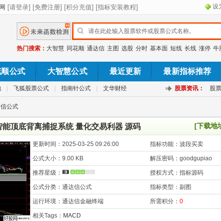
设
热门搜索：
大智慧
同花顺
通达信
主图
选股
分时
基本面
短线
长线
涨停
牛
花顺公式
大智慧公式
最近更新
最新指标推荐
池
|
飞狐股票公式
|
指南针公式
|
文华财经
股票资讯：
股
达信公式
[下载地
智能顶底背离捕捉系统 量化交易利器 源码
更新时间：
2025-03-25 09:26:00
指标功能：
波段买卖
公式大小：
9.00 KB
解压密码：
goodgupiao
推荐星级：
授权方式：
指标源码
公式分类：
通达信公式
指标类型：
副图
运行环境：
通达信金融终端
所需积分：
0
相关Tags：
MACD