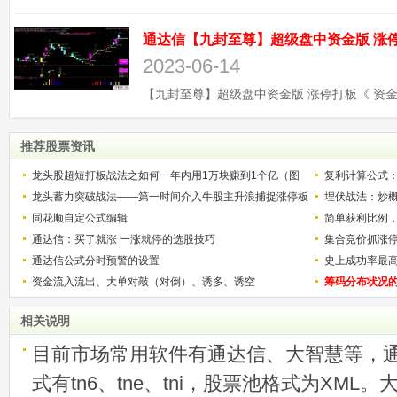
2023-06-14
推荐股票资讯
龙头股超短打板战法之如何一年内用1万块赚到1个亿（图
复利计算公式
解）
龙头蓄力突破战法——第一时间介入牛股主升浪捕捉涨停板
少？
埋伏战法：炒
的技巧（图解）
同花顺自定公式编辑
简单获利比例
通达信：买了就涨 一涨就停的选股技巧
用
集合竞价抓涨
通达信公式分时预警的设置
史上成功率最
资金流入流出、大单对敲（对倒）、诱多、诱空
称选股法宝！
筹码分布状况
相关说明
目前市场常用软件有通达信、大智慧等，
式有tn6、tne、tni，股票池格式为XML