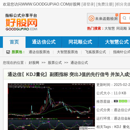
热门搜索：
大智慧
同花顺
首页
通达信公式
同花顺公式
大智慧公式
股票池：
通达信股票池
|
大智慧股票池
|
飞狐股票公式
|
指南针公
您现在的位置：
好股网
>>
股票公式
>>
通达信公式
通达信〖KDJ量化〗副图指标 突出J值的先行信号 并加入成
分析 源码
更新时间：
2025-02-2
公式大小：
11.0 KB
推荐星级：
公式分类：
通达信公
运行环境：
通达信金
相关Tags：
KDJ
量化