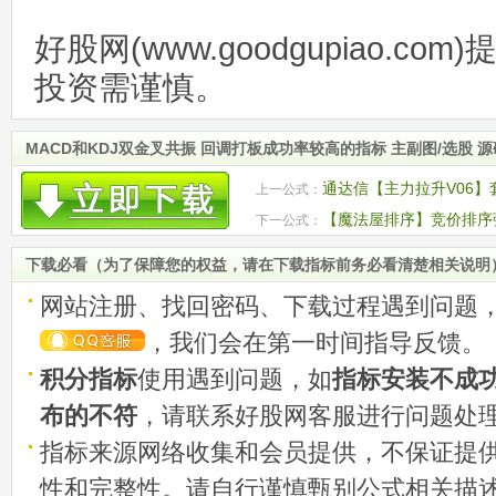
好股网(www.goodgupiao.c
投资需谨慎。
MACD和KDJ双金叉共振 回调打板成功率较高的指标 主副图/选股 
通达信【主力拉升V06】
上一公式：
【魔法屋排序】竞价排序强
下一公式：
+去新+昨涨+龙启
下载必看（为了保障您的权益，请在下载指标前务必看清楚相关说明
网站注册、找回密码、下载过程遇到问题
，我们会在第一时间指导反馈。
积分指标
使用遇到问题，如
指标安装不成
布的不符
，请联系好股网客服进行问题处
指标来源网络收集和会员提供，不保证提
性和完整性。请自行谨慎甄别公式相关描