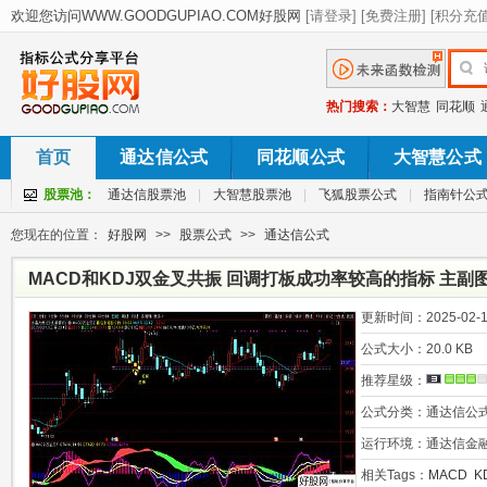
热门搜索：
大智慧
同花顺
首页
通达信公式
同花顺公式
大智慧公式
股票池：
通达信股票池
|
大智慧股票池
|
飞狐股票公式
|
指南针公
您现在的位置：
好股网
>>
股票公式
>>
通达信公式
MACD和KDJ双金叉共振 回调打板成功率较高的指标 主副图
更新时间：
2025-02-1
公式大小：
20.0 KB
推荐星级：
公式分类：
通达信公
运行环境：
通达信金
相关Tags：
MACD
K