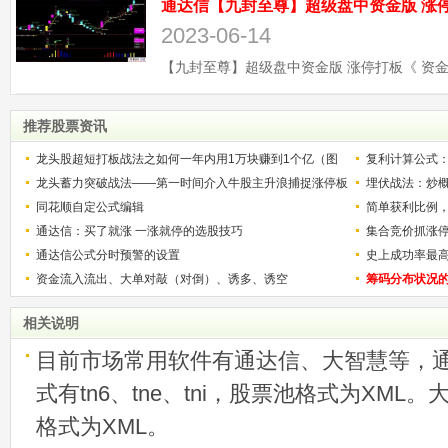
2023-06-14
推荐股票资讯
龙头股超短打板战法之如何一年内用1万块赚到1个亿（图
复利计算公式
解）
龙头蓄力突破战法——第一时间介入牛股主升浪捕捉涨停板
少？
埋伏战法：炒
的技巧（图解）
同花顺自定公式编辑
简单获利比例
通达信：买了就涨 一涨就停的选股技巧
用
集合竞价抓涨
通达信公式分时预警的设置
史上成功率最
资金流入流出、大单对敲（对倒）、诱多、诱空
称选股法宝！
筹码分布状况
相关说明
目前市场常用软件有通达信、大智慧等，
式有tn6、tne、tni，股票池格式为XML
格式为XML。