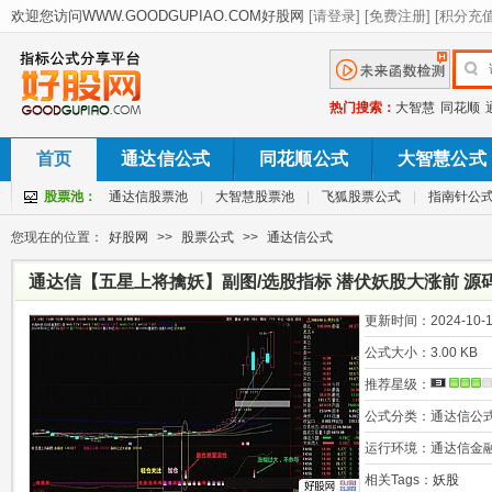
热门搜索：
大智慧
同花顺
首页
通达信公式
同花顺公式
大智慧公式
股票池：
通达信股票池
|
大智慧股票池
|
飞狐股票公式
|
指南针公
您现在的位置：
好股网
>>
股票公式
>>
通达信公式
通达信【五星上将擒妖】副图/选股指标 潜伏妖股大涨前 源
更新时间：
2024-10-1
公式大小：
3.00 KB
推荐星级：
公式分类：
通达信公
运行环境：
通达信金
相关Tags：
妖股