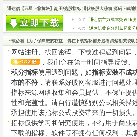
通达信【五星上将擒妖】副图/选股指标 潜伏妖股大涨前 源码下载地
通达信主力成本突破45度
上一公式：
龙 源码
通达信黄金分割点起爆分
下一公式：
下载必看（为了保障您的权益，请在下载指标前务必看清楚相关说明
网站注册、找回密码、下载过程遇到问题
，我们会在第一时间指导反馈。
积分指标
使用遇到问题，如
指标安装不成
布的不符
，请联系好股网客服进行问题处
指标来源网络收集和会员提供，不保证提
性和完整性。请自行谨慎甄别公式相关描
承担使用该指标公式投资带来的一切损失
指标仅供学习和研究使用，不得用于商业
下载的指标、软件等不拥有任何权利，其