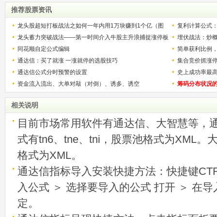
推荐股票资讯
龙头股超短打板战法之如何一年内用1万块赚到1个亿（图
复利计算公式
解）
龙头蓄力突破战法——第一时间介入牛股主升浪捕捉涨停板
少？
埋伏战法：炒
的技巧（图解）
同花顺自定公式编辑
简单获利比例
通达信：买了就涨 一涨就停的选股技巧
用
集合竞价抓涨
通达信公式分时预警的设置
史上成功率最
资金流入流出、大单对敲（对倒）、诱多、诱空
称选股法宝！
筹码分布状况
相关说明
目前市场常用软件有通达信、大智慧等，
式有tn6、tne、tni，股票池格式为XML
格式为XML。
通达信指标导入安装快捷方法：快捷键CTRL
入公式 ＞ 选择要导入的公式 打开 ＞ 在
定。