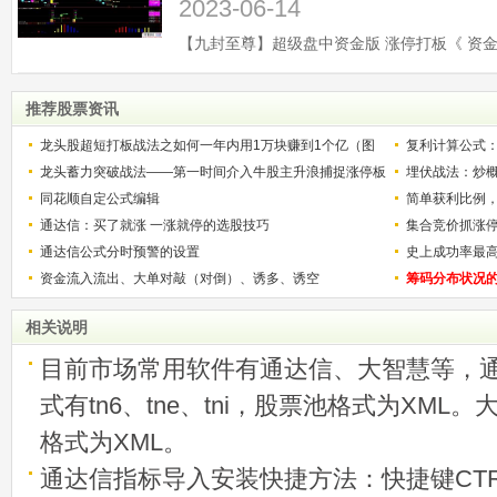
2023-06-14
推荐股票资讯
龙头股超短打板战法之如何一年内用1万块赚到1个亿（图
复利计算公式
解）
龙头蓄力突破战法——第一时间介入牛股主升浪捕捉涨停板
少？
埋伏战法：炒
的技巧（图解）
同花顺自定公式编辑
简单获利比例
通达信：买了就涨 一涨就停的选股技巧
用
集合竞价抓涨
通达信公式分时预警的设置
史上成功率最
资金流入流出、大单对敲（对倒）、诱多、诱空
称选股法宝！
筹码分布状况
相关说明
目前市场常用软件有通达信、大智慧等，
式有tn6、tne、tni，股票池格式为XML
格式为XML。
通达信指标导入安装快捷方法：快捷键CTRL