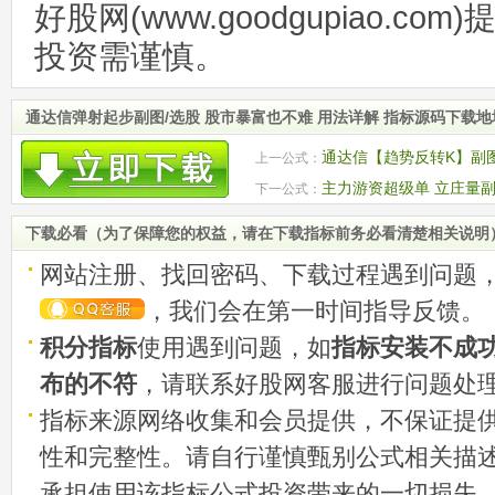
好股网(www.goodgupiao.c
投资需谨慎。
通达信弹射起步副图/选股 股市暴富也不难 用法详解 指标源码下载地
通达信【趋势反转K】副图
上一公式：
图
主力游资超级单 立庄量副
下一公式：
码
下载必看（为了保障您的权益，请在下载指标前务必看清楚相关说明
网站注册、找回密码、下载过程遇到问题
，我们会在第一时间指导反馈。
积分指标
使用遇到问题，如
指标安装不成
布的不符
，请联系好股网客服进行问题处
指标来源网络收集和会员提供，不保证提
性和完整性。请自行谨慎甄别公式相关描
承担使用该指标公式投资带来的一切损失