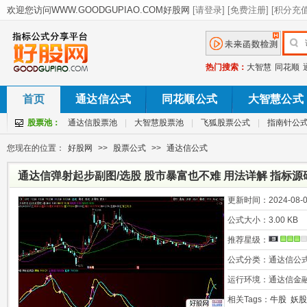
热门搜索：
大智慧
同花顺
首页
通达信公式
同花顺公式
大智慧公式
股票池：
通达信股票池
|
大智慧股票池
|
飞狐股票公式
|
指南针公
您现在的位置：
好股网
>>
股票公式
>>
通达信公式
通达信弹射起步副图/选股 股市暴富也不难 用法详解 指标源
更新时间：
2024-08-0
公式大小：
3.00 KB
推荐星级：
公式分类：
通达信公
运行环境：
通达信金
相关Tags：
牛股
妖股