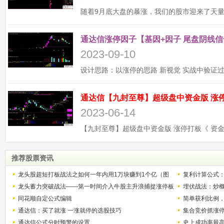
通达信涨停因子【基因+因子 尾盘阴线信
2023-09-10
2023-06-14
推荐股票资讯
龙头股超短打板战法之如何一年内用1万块赚到1个亿（图
复利计算公式
解）
龙头蓄力突破战法——第一时间介入牛股主升浪捕捉涨停板
少？
埋伏战法：炒
的技巧（图解）
同花顺自定公式编辑
简单获利比例
通达信：买了就涨 一涨就停的选股技巧
用
集合竞价抓涨
通达信公式分时预警的设置
史上成功率最