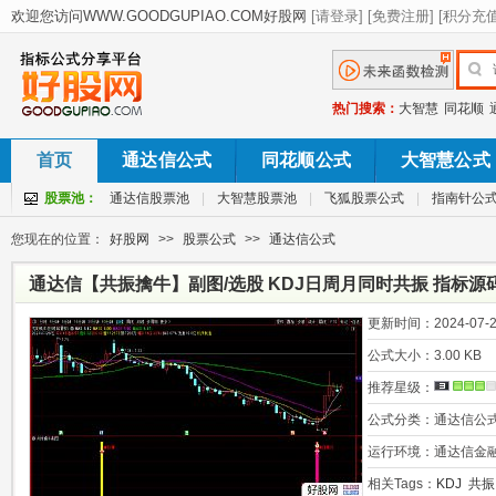
热门搜索：
大智慧
同花顺
首页
通达信公式
同花顺公式
大智慧公式
股票池：
通达信股票池
|
大智慧股票池
|
飞狐股票公式
|
指南针公
您现在的位置：
好股网
>>
股票公式
>>
通达信公式
通达信【共振擒牛】副图/选股 KDJ日周月同时共振 指标源
更新时间：
2024-07-2
公式大小：
3.00 KB
推荐星级：
公式分类：
通达信公
运行环境：
通达信金
相关Tags：
KDJ
共振