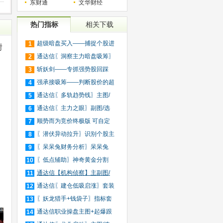
东财通
文华财经
热门指标
相关下载
超级暗盘买入——捕捉个股进
1
附
入
通达信〖洞察主力暗盘吸筹〗
2
捕
斩妖剑——专抓强势股回踩
3
20日
强承接吸筹——判断股价的超
4
买
通达信〖多轨趋势线〗主图/
5
选
通达信〖主力之眼〗副图/选
6
股
顺势而为竞价终极版 可自定
7
义
〖潜伏异动拉升〗识别个股主
8
力
〖呆呆兔财务分析〗呆呆兔
9
F10
〖低点辅助〗神奇黄金分割
10
+趋
通达信【机构侦察】主副图/
11
选
通达信〖建仓低吸启涨〗套装
12
指
〖妖龙猎手+钱袋子〗指标套
13
装
通达信职业操盘主图+起爆跟
14