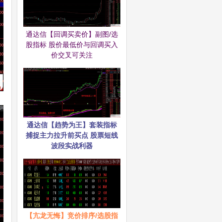
通达信【回调买卖价】副图/选
股指标 股价最低价与回调买入
价交叉可关注
通达信【趋势为王】套装指标
捕捉主力拉升前买点 股票短线
波段实战利器
【亢龙无悔】竞价排序/选股指