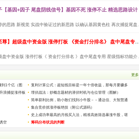
【基因+因子 尾盘阴线信号】基因不死 涨停不止 精选思路设计
设计思路：以涨停的思路 新视觉 实战中验证过的
通达信【九封至尊】超级盘中资金版 涨停打板 《资金打分排名》 盘中尾
【九封至尊】超级盘中资金版 涨停打板《 资金打
更多
赚到1个亿（图
复利计算公式：超短线目标是一年十倍收益，那每月要赚多
升浪捕捉涨停板
少？
埋伏战法：炒概念题材的潜伏时机与仓位管理（图解）
简单获利比例，助小散们找到小牛股－－通达信、大智慧通
用
集合竞价抓涨停板绝技（附公式源码）
史上成功率最高的月线买入法，精准高效筛选暴涨牛股，堪
诱空
称选股法宝！
筹码分布状况的判断