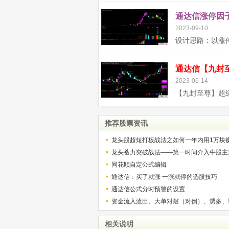
通达信涨停因子
2023-09-10
2023-06-14
推荐股票资讯
龙头股超短打板战法之如何一年内用1万块
解）
龙头蓄力突破战法——第一时间介入牛股主
的技巧（图解）
同花顺自定公式编辑
通达信：买了就涨 一涨就停的选股技巧
通达信公式分时预警的设置
资金流入流出、大单对敲（对倒）、诱多、
相关说明