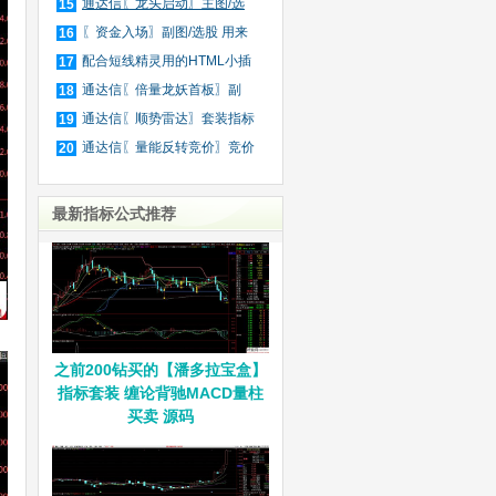
庄
通达信〖龙头启动〗主图/选
15
股
〖资金入场〗副图/选股 用来
16
抓
配合短线精灵用的HTML小插
17
件
通达信〖倍量龙妖首板〗副
18
图/
通达信〖顺势雷达〗套装指标
19
通达信〖量能反转竞价〗竞价
20
排
最新指标公式推荐
之前200钻买的【潘多拉宝盒】
指标套装 缠论背驰MACD量柱
买卖 源码