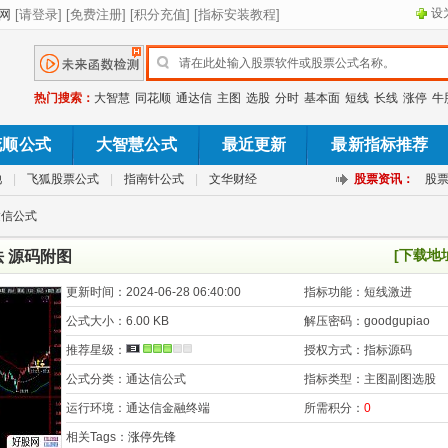
设
热门搜索：
大智慧
同花顺
通达信
主图
选股
分时
基本面
短线
长线
涨停
牛
花顺公式
大智慧公式
最近更新
最新指标推荐
池
|
飞狐股票公式
|
指南针公式
|
文华财经
股票资讯：
股
达信公式
[下载地
 源码附图
更新时间：
2024-06-28 06:40:00
指标功能：
短线激进
公式大小：
6.00 KB
解压密码：
goodgupiao
推荐星级：
授权方式：
指标源码
公式分类：
通达信公式
指标类型：
主图副图选股
运行环境：
通达信金融终端
所需积分：
0
相关Tags：
涨停先锋