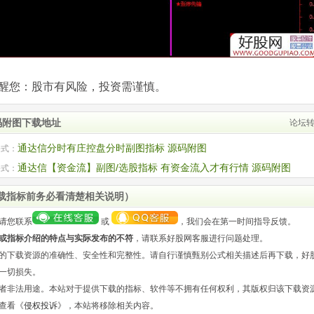
com)提醒您：股市有风险，投资需谨慎。
码附图下载地址
论坛
通达信分时有庄控盘分时副图指标 源码附图
公式：
通达信【资金流】副图/选股指标 有资金流入才有行情 源码附图
公式：
载指标前务必看清楚相关说明）
请您联系
或
，我们会在第一时间指导反馈。
或指标介绍的特点与实际发布的不符
，请联系好股网客服进行问题处理。
的下载资源的准确性、安全性和完整性。请自行谨慎甄别公式相关描述后再下载，好
一切损失。
者非法用途。本站对于提供下载的指标、软件等不拥有任何权利，其版权归该下载资
查看《
侵权投诉
》，本站将移除相关内容。