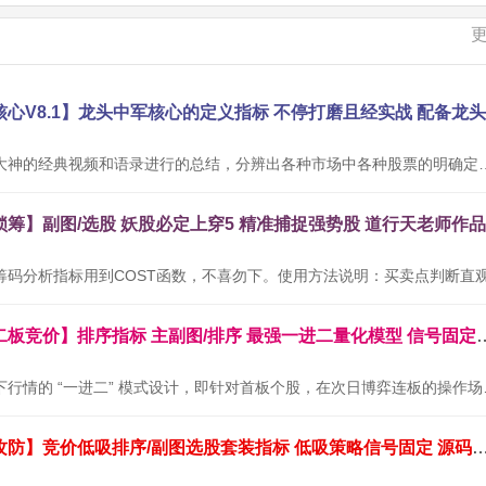
本公式根据网络大神的经典视频和语录进行的总结，分辨出各种市场中
通达信金钻【二板竞价】排序指标 主副图/排序 最
本套指标专为当下行情的 “
通达信【墨守攻防】竞价低吸排序/副图选股套装指标 低吸策略信号