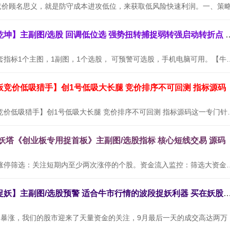
通达信【牛转乾坤】主副图/选股 回调低位选
【牛转乾坤】全套指标1个主图，1副图，1个选股， 可预警可选股，
板竞价低吸猎手】创1号低吸大长腿 竞价排序不可回测 指标源码
通达信【创业板竞价低吸猎手】创1号低吸大长腿
九妖塔《创业板专用捉首板》主副图/选股指标 核心短线交易 源码
使用方法：连续涨停筛选：关注短期内至少两次涨停的个股。资金流入
通达信【三浪捉妖】主副图/选股预警 适合牛市行情的波段捉妖利器
随着9月