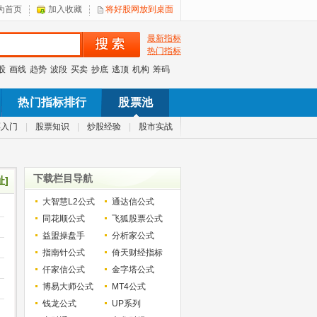
为首页
加入收藏
将好股网放到桌面
最新指标
热门指标
股
画线
趋势
波段
买卖
抄底
逃顶
机构
筹码
热门指标排行
股票池
票入门
|
股票知识
|
炒股经验
|
股市实战
下载栏目导航
址]
大智慧L2公式
通达信公式
同花顺公式
飞狐股票公式
益盟操盘手
分析家公式
指南针公式
倚天财经指标
仟家信公式
金字塔公式
博易大师公式
MT4公式
钱龙公式
UP系列