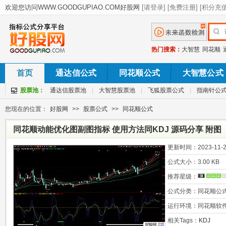
热门搜索：
大智慧
同花顺
首页
通达信公式
同花顺公式
大智慧公式
股票池：
通达信股票池
|
大智慧股票池
|
飞狐股票公式
|
指南针公
您现在的位置：
好股网
>>
股票公式
>>
同花顺公式
同花顺动能优化图副图指标 使用方法同KDJ 源码分享 附图
更新时间：
2023-11-2
公式大小：
3.00 KB
推荐星级：
公式分类：
同花顺公
运行环境：
同花顺软
相关Tags：
KDJ