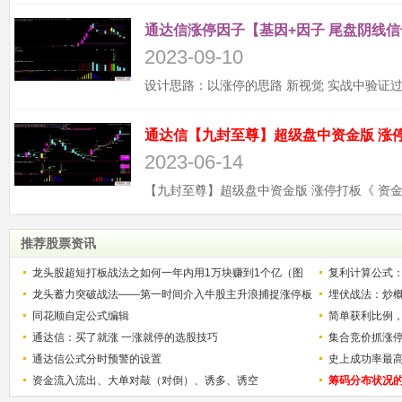
通达信涨停因子【基因+因子 尾盘阴线信
2023-09-10
2023-06-14
推荐股票资讯
龙头股超短打板战法之如何一年内用1万块赚到1个亿（图
复利计算公式
解）
龙头蓄力突破战法——第一时间介入牛股主升浪捕捉涨停板
少？
埋伏战法：炒
的技巧（图解）
同花顺自定公式编辑
简单获利比例
通达信：买了就涨 一涨就停的选股技巧
用
集合竞价抓涨
通达信公式分时预警的设置
史上成功率最
资金流入流出、大单对敲（对倒）、诱多、诱空
称选股法宝！
筹码分布状况