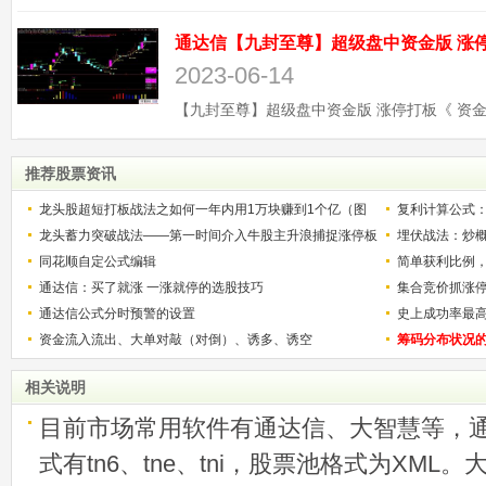
2023-06-14
推荐股票资讯
龙头股超短打板战法之如何一年内用1万块赚到1个亿（图
复利计算公式
解）
龙头蓄力突破战法——第一时间介入牛股主升浪捕捉涨停板
少？
埋伏战法：炒
的技巧（图解）
同花顺自定公式编辑
简单获利比例
通达信：买了就涨 一涨就停的选股技巧
用
集合竞价抓涨
通达信公式分时预警的设置
史上成功率最
资金流入流出、大单对敲（对倒）、诱多、诱空
称选股法宝！
筹码分布状况
相关说明
目前市场常用软件有通达信、大智慧等，
式有tn6、tne、tni，股票池格式为XML