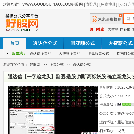
热门搜索：
大智慧
同花顺
首页
通达信公式
同花顺公式
大智慧公式
股票池：
通达信股票池
|
大智慧股票池
|
飞狐股票公式
|
指南针公
您现在的位置：
好股网
>>
股票公式
>>
通达信公式
通达信【一字追龙头】副图/选股 判断高标妖股 确立新龙头 
更新时间：
2023-10-3
公式大小：
2.00 KB
推荐星级：
公式分类：
通达信公
运行环境：
通达信金
相关Tags：
龙头