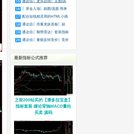
庄
通达信〖龙头启动〗主图/选
15
股
〖资金入场〗副图/选股 用来
16
抓
配合短线精灵用的HTML小插
17
件
通达信〖倍量龙妖首板〗副
18
图/
通达信〖顺势雷达〗套装指标
19
通达信〖量能反转竞价〗竞价
20
排
最新指标公式推荐
之前200钻买的【潘多拉宝盒】
指标套装 缠论背驰MACD量柱
买卖 源码