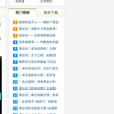
东财通
文华财经
热门指标
相关下载
超级暗盘买入——捕捉个股进
1
出
入
通达信〖洞察主力暗盘吸筹〗
2
捕
斩妖剑——专抓强势股回踩
3
选
20日
强承接吸筹——判断股价的超
4
买
通达信〖多轨趋势线〗主图/
5
选
通达信〖主力之眼〗副图/选
6
股
顺势而为竞价终极版 可自定
7
义
〖潜伏异动拉升〗识别个股主
8
力
〖呆呆兔财务分析〗呆呆兔
9
F10
〖低点辅助〗神奇黄金分割
10
+趋
通达信【机构侦察】主副图/
11
选
通达信〖建仓低吸启涨〗套装
12
指
〖妖龙猎手+钱袋子〗指标套
13
装
通达信职业操盘主图+起爆跟
14