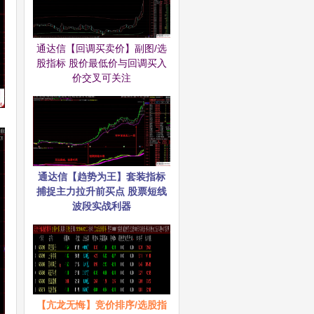
通达信【回调买卖价】副图/选
股指标 股价最低价与回调买入
价交叉可关注
通达信【趋势为王】套装指标
捕捉主力拉升前买点 股票短线
波段实战利器
【亢龙无悔】竞价排序/选股指