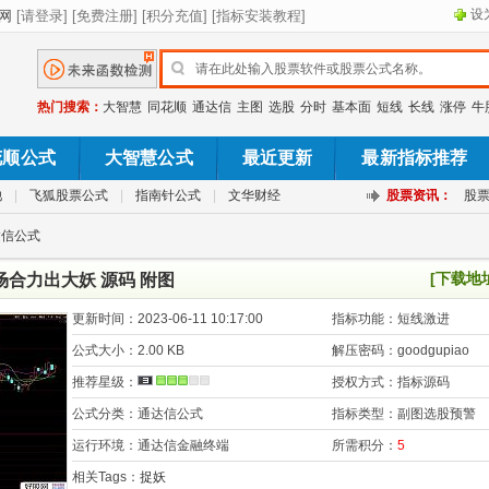
设
热门搜索：
大智慧
同花顺
通达信
主图
选股
分时
基本面
短线
长线
涨停
牛
花顺公式
大智慧公式
最近更新
最新指标推荐
池
|
飞狐股票公式
|
指南针公式
|
文华财经
股票资讯：
股
达信公式
[下载地
场合力出大妖 源码 附图
更新时间：
2023-06-11 10:17:00
指标功能：
短线激进
公式大小：
2.00 KB
解压密码：
goodgupiao
推荐星级：
授权方式：
指标源码
公式分类：
通达信公式
指标类型：
副图选股预警
运行环境：
通达信金融终端
所需积分：
5
相关Tags：
捉妖