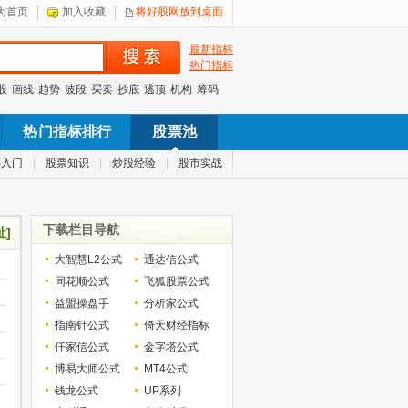
为首页
加入收藏
将好股网放到桌面
最新指标
热门指标
股
画线
趋势
波段
买卖
抄底
逃顶
机构
筹码
热门指标排行
股票池
票入门
|
股票知识
|
炒股经验
|
股市实战
下载栏目导航
址]
大智慧L2公式
通达信公式
同花顺公式
飞狐股票公式
益盟操盘手
分析家公式
指南针公式
倚天财经指标
仟家信公式
金字塔公式
博易大师公式
MT4公式
钱龙公式
UP系列