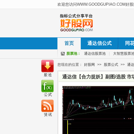
首页
通达信公式
同
股票池：
通达信股票池
|
大智慧股票
您现在的位置：
好股网
>>
股票公式
>>
通
通达信【合力捉妖】副图/选股 市