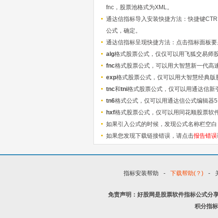
fnc，股票池格式为XML。
通达信指标导入安装快捷方法：快捷键CTRL+
公式，确定。
通达信指标呈现快捷方法：点击指标面板要显
alg
格式股票公式，仅仅可以用飞狐交易师
fnc
格式股票公式，可以用大智慧新一代高
exp
格式股票公式，仅可以用大智慧经典版
tnc
和
tni
格式股票公式，仅可以用通达信新
tn6
格式公式，仅可以用通达信公式编辑器5
hxf
格式股票公式，仅可以用同花顺股票软
如果引入公式的时候，发现公式名称栏空白
如果您发现下载链接错误，请点击
报告错误
指标安装帮助
-
下载帮助(？)
-
免责声明：好股网是股票软件指标公式分
积分指标