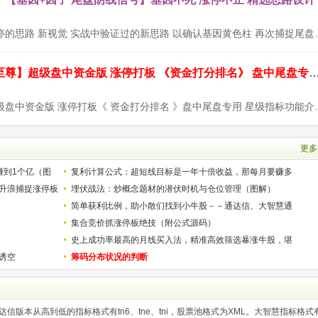
设计思路：以涨停的思路 新视觉 实战中验证过的
通达信【九封至尊】超级盘中资金版 涨停打板 《资金打分排名》 盘中尾
【九封至尊】超级盘中资金版 涨停打板《 资金打
更多
赚到1个亿（图
复利计算公式：超短线目标是一年十倍收益，那每月要赚多
升浪捕捉涨停板
少？
埋伏战法：炒概念题材的潜伏时机与仓位管理（图解）
简单获利比例，助小散们找到小牛股－－通达信、大智慧通
用
集合竞价抓涨停板绝技（附公式源码）
史上成功率最高的月线买入法，精准高效筛选暴涨牛股，堪
诱空
称选股法宝！
筹码分布状况的判断
版本从高到低的指标格式有tn6、tne、tni，股票池格式为XML。大智慧指标格式