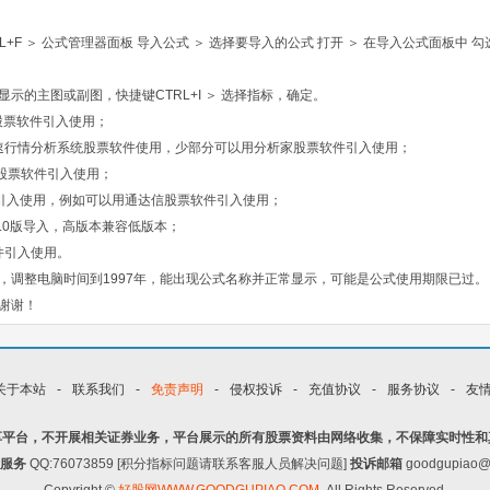
F ＞ 公式管理器面板 导入公式 ＞ 选择要导入的公式 打开 ＞ 在导入公式面板中 勾
示的主图或副图，快捷键CTRL+I ＞ 选择指标，确定。
股票软件引入使用；
速行情分析系统股票软件使用，少部分可以用分析家股票软件引入使用；
股票软件引入使用；
引入使用，例如可以用通达信股票软件引入使用；
.0版导入，高版本兼容低版本；
件引入使用。
，调整电脑时间到1997年，能出现公式名称并正常显示，可能是公式使用期限已过。
谢谢！
关于本站
-
联系我们
-
免责声明
-
侵权投诉
-
充值协议
-
服务协议
-
友
享平台，不开展相关证券业务，平台展示的所有股票资料由网络收集，不保障实时性和
服务
QQ:76073859 [积分指标问题请联系客服人员解决问题]
投诉邮箱
goodgupiao@
Copyright ©
好股网WWW.GOODGUPIAO.COM
,All Rights Reserved.