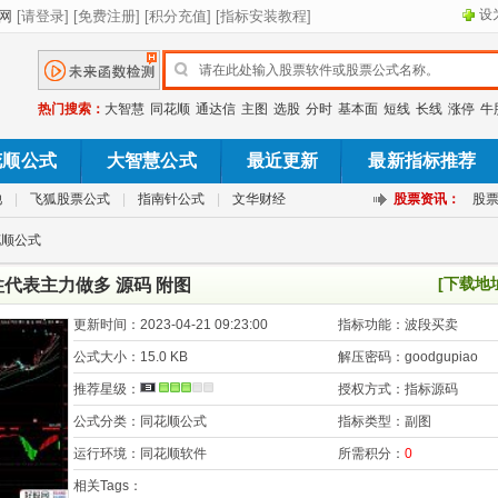
设
热门搜索：
大智慧
同花顺
通达信
主图
选股
分时
基本面
短线
长线
涨停
牛
花顺公式
大智慧公式
最近更新
最新指标推荐
池
|
飞狐股票公式
|
指南针公式
|
文华财经
股票资讯：
股
花顺公式
[下载地
代表主力做多 源码 附图
更新时间：
2023-04-21 09:23:00
指标功能：
波段买卖
公式大小：
15.0 KB
解压密码：
goodgupiao
推荐星级：
授权方式：
指标源码
公式分类：
同花顺公式
指标类型：
副图
运行环境：
同花顺软件
所需积分：
0
相关Tags：