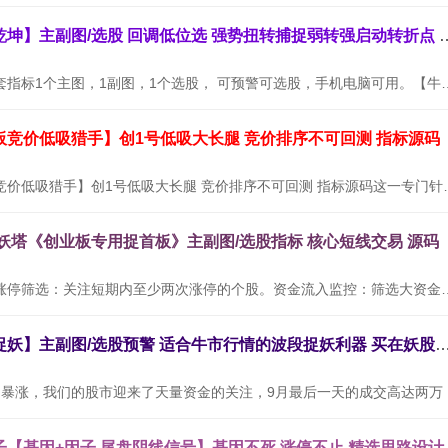
通达信【牛转乾坤】主副图/选股 回调低位选
【牛转乾坤】全套指标1个主图，1副图，1个选股， 可预警可选股，
板竞价低吸猎手】创1号低吸大长腿 竞价排序不可回测 指标源码
通达信【创业板竞价低吸猎手】创1号低吸大长腿
九妖塔《创业板专用捉首板》主副图/选股指标 核心短线交易 源码
使用方法：连续涨停筛选：关注短期内至少两次涨停的个股。资金流入
通达信【三浪捉妖】主副图/选股预警 适合牛市行情的波段捉妖利器
随着9月
【基因+因子 尾盘阴线信号】基因不死 涨停不止 精选思路设计