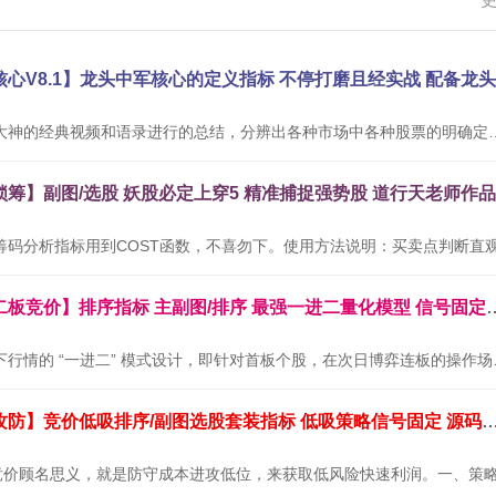
本公式根据网络大神的经典视频和语录进行的总结，分辨出各种市场中
通达信金钻【二板竞价】排序指标 主副图/排序 最
本套指标专为当下行情的 “
通达信【墨守攻防】竞价低吸排序/副图选股套装指标 低吸策略信号