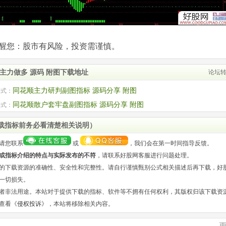
com)提醒您：股市有风险，投资需谨慎。
主力做多 源码 附图下载地址
论坛
同花顺主力研判副图指标 源码分享 附图
公式：
同花顺散户套牢盘副图指标 源码分享 附图
公式：
载指标前务必看清楚相关说明）
请您联系
或
，我们会在第一时间指导反馈。
或指标介绍的特点与实际发布的不符
，请联系好股网客服进行问题处理。
的下载资源的准确性、安全性和完整性。请自行谨慎甄别公式相关描述后再下载，好
一切损失。
者非法用途。本站对于提供下载的指标、软件等不拥有任何权利，其版权归该下载资
查看《
侵权投诉
》，本站将移除相关内容。