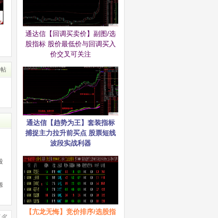
通达信【回调买卖价】副图/选
股指标 股价最低价与回调买入
价交叉可关注
转帖
通达信【趋势为王】套装指标
捕捉主力拉升前买点 股票短线
波段实战利器
股
源
【亢龙无悔】竞价排序/选股指
更多