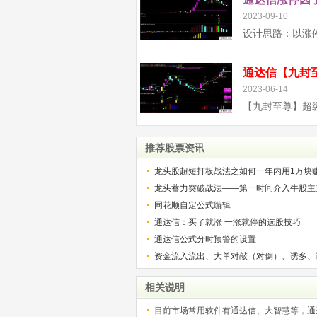
2023-09-10
2023-06-14
推荐股票资讯
龙头股超短打板战法之如何一年内用1万块
解）
龙头蓄力突破战法——第一时间介入牛股主
的技巧（图解）
同花顺自定公式编辑
通达信：买了就涨 一涨就停的选股技巧
通达信公式分时预警的设置
资金流入流出、大单对敲（对倒）、诱多、
相关说明
目前市场常用软件有通达信、大智慧等，通达信