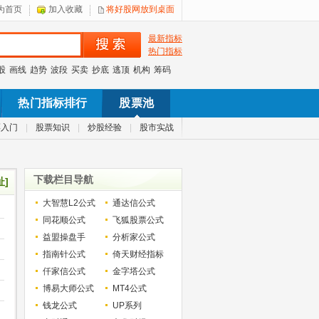
为首页
加入收藏
将好股网放到桌面
最新指标
热门指标
股
画线
趋势
波段
买卖
抄底
逃顶
机构
筹码
热门指标排行
股票池
票入门
|
股票知识
|
炒股经验
|
股市实战
下载栏目导航
址]
大智慧L2公式
通达信公式
同花顺公式
飞狐股票公式
益盟操盘手
分析家公式
指南针公式
倚天财经指标
仟家信公式
金字塔公式
博易大师公式
MT4公式
钱龙公式
UP系列