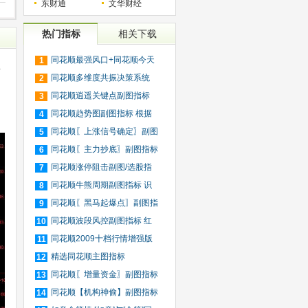
东财通
文华财经
热门指标
相关下载
同花顺最强风口+同花顺今天
1
主
炒
同花顺多维度共振决策系统
2
同
同花顺逍遥关键点副图指标
3
用
同花顺趋势图副图指标 根据
4
买
同花顺〖上涨信号确定〗副图
5
指
同花顺〖主力抄底〗副图指标
6
同花顺涨停阻击副图/选股指
7
标
同花顺牛熊周期副图指标 识
8
别
同花顺〖黑马起爆点〗副图指
9
标
同花顺波段风控副图指标 红
10
区
同花顺2009十档行情增强版
11
超级
精选同花顺主图指标
12
同花顺〖增量资金〗副图指标
13
同花顺【机构神偷】副图指标
14