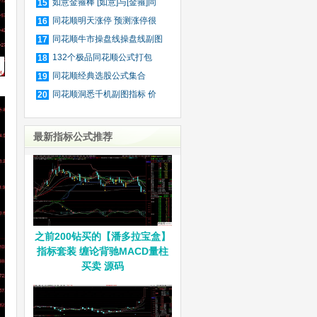
如意金箍棒 [如意]与[金箍]同
15
同花顺明天涨停 预测涨停很
16
可
同花顺牛市操盘线操盘线副图
17
指
132个极品同花顺公式打包
18
同花顺经典选股公式集合
19
同花顺洞悉千机副图指标 价
20
格
最新指标公式推荐
之前200钻买的【潘多拉宝盒】
指标套装 缠论背驰MACD量柱
买卖 源码