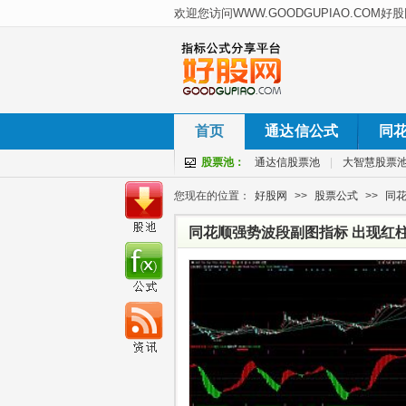
首页
通达信公式
同
股票池：
通达信股票池
|
大智慧股票
您现在的位置：
好股网
>>
股票公式
>>
同
同花顺强势波段副图指标 出现红柱