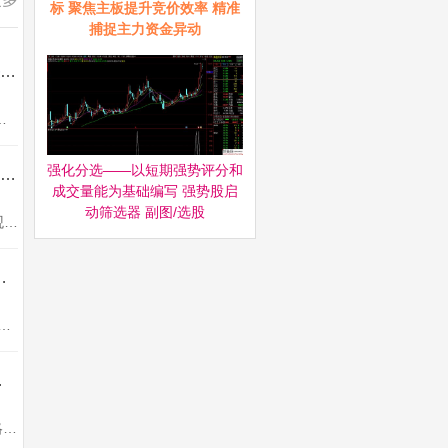
标 聚焦主板提升竞价效率 精准
捕捉主力资金异动
通达信【交易核心V8.1】龙头中军核心的定义指标 不停打磨且经实战 配备龙头抱团选股
各种股票的明确定义。明确一个关键的问题，为什么有些板块上涨...
强化分选——以短期强势评分和
通达信【机构锁筹】副图/选股 妖股必定上穿5 精准捕捉强势股 道行天老师作品 源码
成交量能为基础编写 强势股启
动筛选器‌ 副图/选股
机构锁筹副图，筹码分析指标用到COST函数，不喜勿下。使用方法说明：买卖点判断直观明了1、买入时机把握：当机构锁筹数值上穿5...
强一进二量化模型 信号固定支持回测 源码
一进二” 模式设计，即针对首板个股，在次日博弈连板的操作场景。需要注意的是，该指标仅适用于电脑端...
固定 源码无未来
“墨守攻防”低吸竞价顾名思义，就是防守成本进攻低位，来获取低风险快速利润。一、策略核心逻辑在注册制与量化交易主导的当下...