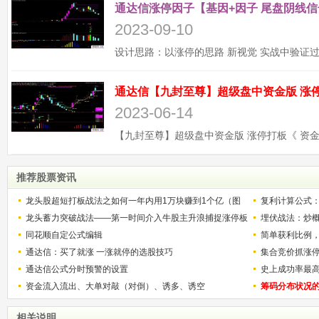
通达信涨停因子【基因+因子 尾盘阴线信
2023-09-10
2023-06-14
推荐股票资讯
龙头股超短打板战法之如何一年内用1万块赚到1个亿（图
复利计算公式
解）
龙头蓄力突破战法——第一时间介入牛股主升浪捕捉涨停板
少？
埋伏战法：炒
的技巧（图解）
同花顺自定公式编辑
简单获利比例
通达信：买了就涨 一涨就停的选股技巧
用
集合竞价抓涨
通达信公式分时预警的设置
史上成功率最
资金流入流出、大单对敲（对倒）、诱多、诱空
称选股法宝！
筹码分布状况
相关说明