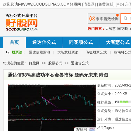
热门搜索：
大智慧
同花顺
首页
通达信公式
同花顺公式
大智慧公式
股票池：
通达信股票池
|
大智慧股票池
|
飞狐股票公式
|
指南针公
您现在的位置：
好股网
>>
股票公式
>>
通达信公式
通达信98%高成功率吞金兽指标 源码无未来 附图
更新时间：
2023-03-2
公式大小：
2.00 KB
推荐星级：
公式分类：
通达信公
运行环境：
通达信金
相关Tags：