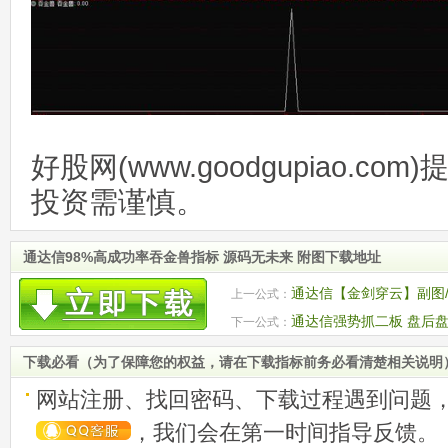
好股网(www.goodgupiao.c
投资需谨慎。
通达信98%高成功率吞金兽指标 源码无未来 附图下载地址
通达信【金剑穿云】副图/
上一公式：
高科、法尔胜等 源码附图
通达信强势抓二板 盘后盘
下一公式：
下载必看（为了保障您的权益，请在下载指标前务必看清楚相关说明
网站注册、找回密码、下载过程遇到问题
，我们会在第一时间指导反馈。