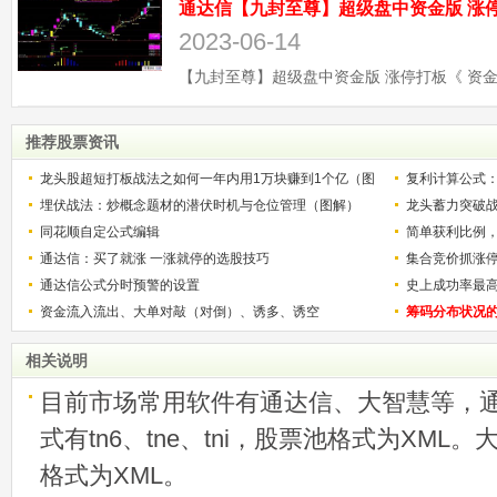
2023-06-14
推荐股票资讯
龙头股超短打板战法之如何一年内用1万块赚到1个亿（图
复利计算公式
解）
埋伏战法：炒概念题材的潜伏时机与仓位管理（图解）
少？
龙头蓄力突破
同花顺自定公式编辑
的技巧（图解
简单获利比例
通达信：买了就涨 一涨就停的选股技巧
用
集合竞价抓涨
通达信公式分时预警的设置
史上成功率最
资金流入流出、大单对敲（对倒）、诱多、诱空
称选股法宝！
筹码分布状况
相关说明
目前市场常用软件有通达信、大智慧等，
式有tn6、tne、tni，股票池格式为XML
格式为XML。