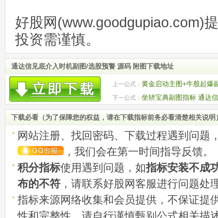
好股网(www.goodgupiao.c
投资需谨慎。
通达信见底介入时机副图/选股预警 源码 附图下载地址
黄金启动主图+牛股起爆
上一公式：
通达信 源码 附图
坐轿宝典副图指标 通达信
下一公式：
机
下载必看（为了保障您的权益，请在下载指标前务必看清楚相关说明
网站注册、找回密码、下载过程遇到问题
，我们会在第一时间指导反馈。
积分指标
使用遇到问题，如
指标安装不成
布的不符
，请联系好股网客服进行问题处
指标来源网络收集和会员提供，不保证提
性和完整性。请自行谨慎甄别公式相关描