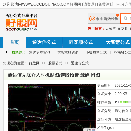
热门搜索：
大智慧
同花顺
首页
通达信公式
同花顺公式
大智慧公式
股票池：
通达信股票池
|
大智慧股票池
|
飞狐股票公式
|
指南针公
您现在的位置：
好股网
>>
股票公式
>>
通达信公式
通达信见底介入时机副图/选股预警 源码 附图
更新时间：
2021-11-0
公式大小：
3.00 KB
推荐星级：
公式分类：
通达信公
运行环境：
通达信金
相关Tags：