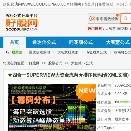
热门搜索：
大智慧
同花顺
首页
通达信公式
同花顺公式
大智慧公式
股票池：
通达信股票池
|
大智慧股票池
|
飞狐股票公式
|
指南针公
您现在的位置：
好股网
>>
股票公式
>>
大智慧L2公式
★四合一SUPERVIEW大资金流向★排序原码(含XML文档)
更新时间：
2009-12-2
公式大小：
3.00 KB
推荐星级：
公式分类：
大智慧L2
运行环境：
股票软件
相关Tags：