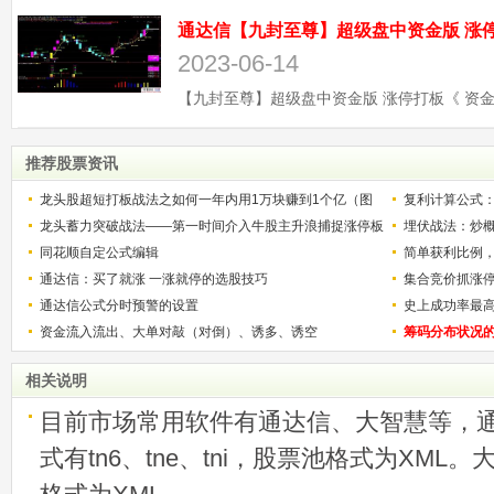
2023-06-14
推荐股票资讯
龙头股超短打板战法之如何一年内用1万块赚到1个亿（图
复利计算公式
解）
龙头蓄力突破战法——第一时间介入牛股主升浪捕捉涨停板
少？
埋伏战法：炒
的技巧（图解）
同花顺自定公式编辑
简单获利比例
通达信：买了就涨 一涨就停的选股技巧
用
集合竞价抓涨
通达信公式分时预警的设置
史上成功率最
资金流入流出、大单对敲（对倒）、诱多、诱空
称选股法宝！
筹码分布状况
相关说明
目前市场常用软件有通达信、大智慧等，
式有tn6、tne、tni，股票池格式为XML