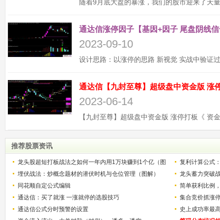
通达信涨停因子【基因+因子 尾盘阴线信
2023-09-10
2023-06-14
推荐股票资讯
龙头股超短打板战法之如何一年内用1万块赚到1个亿（图
复利计算公式
解）
埋伏战法：炒概念题材的潜伏时机与仓位管理（图解）
少？
龙头蓄力突破
同花顺自定公式编辑
的技巧（图解
简单获利比例
通达信：买了就涨 一涨就停的选股技巧
用
集合竞价抓涨
通达信公式分时预警的设置
史上成功率最