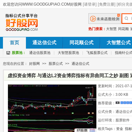
热门搜索：
大智慧
同花顺
首页
通达信公式
同花顺公式
大智慧公式
股票池：
通达信股票池
|
大智慧股票池
|
飞狐股票公式
|
指南针公
您现在的位置：
好股网
>>
股票公式
>>
通达信公式
虚拟资金博弈 与通达L2资金博弈指标有异曲同工之妙 副图 
更新时间：
2021-07-1
公式大小：
3.00 KB
推荐星级：
公式分类：
通达信公
运行环境：
股票软件
相关Tags：
资金
指标