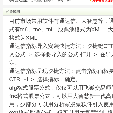
资金流入流出、大单对敲（对倒）、诱多、诱空
称选股法宝！
筹码分布状况
相关说明
目前市场常用软件有通达信、大智慧等，
式有tn6、tne、tni，股票池格式为XML
格式为XML。
通达信指标导入安装快捷方法：快捷键CTRL
入公式 ＞ 选择要导入的公式 打开 ＞ 在
定。
通达信指标呈现快捷方法：点击指标面板
CTRL+I ＞ 选择指标，确定。
alg
格式股票公式，仅仅可以用飞狐交易师
fnc
格式股票公式，可以用大智慧新一代高
用，少部分可以用分析家股票软件引入使
exp
格式股票公式，仅可以用大智慧经典版