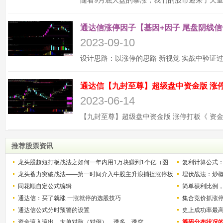
通达信涨停因子【基因+因子 尾盘阴线信
2023-09-10
2023-06-14
推荐股票资讯
龙头股超短打板战法之如何一年内用1万块赚到1个亿（图
复利计算公式
解）
龙头蓄力突破战法——第一时间介入牛股主升浪捕捉涨停板
少？
埋伏战法：炒
的技巧（图解）
同花顺自定公式编辑
简单获利比例
通达信：买了就涨 一涨就停的选股技巧
用
集合竞价抓涨
通达信公式分时预警的设置
史上成功率最
资金流入流出、大单对敲（对倒）、诱多、诱空
称选股法宝！
筹码分布状况