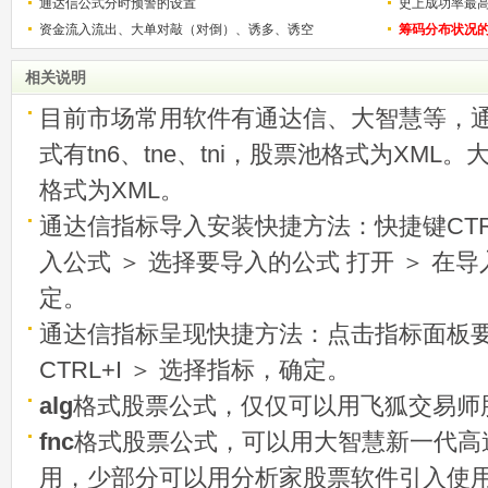
通达信公式分时预警的设置
史上成功率最
资金流入流出、大单对敲（对倒）、诱多、诱空
称选股法宝！
筹码分布状况
相关说明
目前市场常用软件有通达信、大智慧等，
式有tn6、tne、tni，股票池格式为XML
格式为XML。
通达信指标导入安装快捷方法：快捷键CTRL
入公式 ＞ 选择要导入的公式 打开 ＞ 在
定。
通达信指标呈现快捷方法：点击指标面板
CTRL+I ＞ 选择指标，确定。
alg
格式股票公式，仅仅可以用飞狐交易师
fnc
格式股票公式，可以用大智慧新一代高
用，少部分可以用分析家股票软件引入使