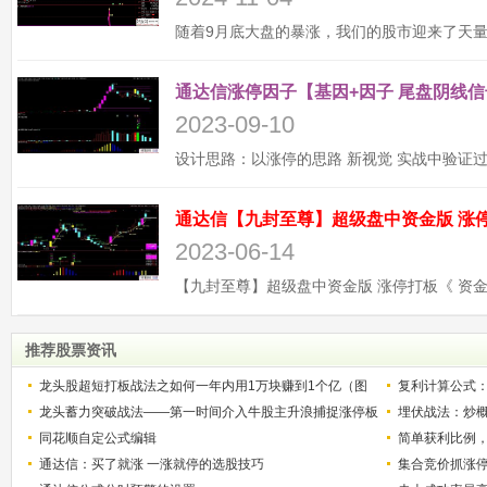
通达信涨停因子【基因+因子 尾盘阴线信
2023-09-10
2023-06-14
推荐股票资讯
龙头股超短打板战法之如何一年内用1万块赚到1个亿（图
复利计算公式
解）
龙头蓄力突破战法——第一时间介入牛股主升浪捕捉涨停板
少？
埋伏战法：炒
的技巧（图解）
同花顺自定公式编辑
简单获利比例
通达信：买了就涨 一涨就停的选股技巧
用
集合竞价抓涨