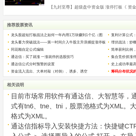
推荐股票资讯
龙头股超短打板战法之如何一年内用1万块赚到1个亿（图
复利计算公式
解）
龙头蓄力突破战法——第一时间介入牛股主升浪捕捉涨停板
少？
埋伏战法：炒
的技巧（图解）
同花顺自定公式编辑
简单获利比例
通达信：买了就涨 一涨就停的选股技巧
用
集合竞价抓涨
通达信公式分时预警的设置
史上成功率最
资金流入流出、大单对敲（对倒）、诱多、诱空
称选股法宝！
筹码分布状况
相关说明
目前市场常用软件有通达信、大智慧等，
式有tn6、tne、tni，股票池格式为XML
格式为XML。
通达信指标导入安装快捷方法：快捷键CTRL