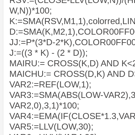
RSV:=(CLOSE-LLV(LOW,N))/(H
W,N))*100;
K:=SMA(RSV,M1,1),colorred,LI
D:=SMA(K,M2,1),COLOR00FF0
JJ:=P*(3*D-2*K),COLOR00FF00
J:=((3 * K) - (2 * D));
MAIRU:= CROSS(K,D) AND K<2
MAICHU:= CROSS(D,K) AND D
VAR2:=REF(LOW,1);
VAR3:=SMA(ABS(LOW-VAR2),3
VAR2,0),3,1)*100;
VAR4:=EMA(IF(CLOSE*1.3,VAR3
VAR5:=LLV(LOW,30);