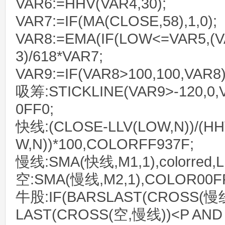
VAR6:=HHV(VAR4,30);
VAR7:=IF(MA(CLOSE,58),1,0);
VAR8:=EMA(IF(LOW<=VAR5,(VA
3)/618*VAR7;
VAR9:=IF(VAR8>100,100,VAR8)
吸筹:STICKLINE(VAR9>-120,0,
0FF0;
快线:(CLOSE-LLV(LOW,N))/(HH
W,N))*100,COLORFF937F;
慢线:SMA(快线,M1,1),colorred,L
空:SMA(慢线,M2,1),COLOR00FF
牛股:IF(BARSLAST(CROSS(慢线
LAST(CROSS(空,慢线))<P AND