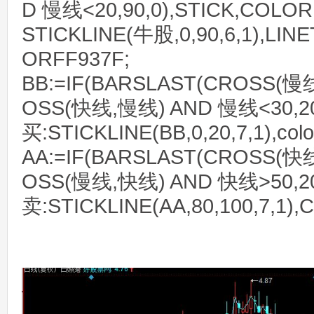
D 慢线<20,90,0),STICK,COLOR
STICKLINE(牛股,0,90,6,1),LIN
ORFF937F;
BB:=IF(BARSLAST(CROSS(慢
OSS(快线,慢线) AND 慢线<30,20,
买:STICKLINE(BB,0,20,7,1),colo
AA:=IF(BARSLAST(CROSS(快
OSS(慢线,快线) AND 快线>50,20,
卖:STICKLINE(AA,80,100,7,1)