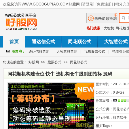
热门搜索：
大智慧
同花顺
首页
通达信公式
同花顺公式
大智慧公式
股票池：
通达信股票池
|
大智慧股票池
|
飞狐股票公式
|
指南针公
您现在的位置：
好股网
>>
股票公式
>>
同花顺公式
同花顺机构建仓位 快牛 选机构仓牛股副图指标 源码
更新时间：
2017-10-2
公式大小：
0 Bytes
推荐星级：
公式分类：
同花顺公
运行环境：
股票软件
相关Tags：