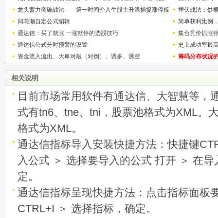
解）
龙头蓄力突破战法——第一时间介入牛股主升浪捕捉涨停板
少？
埋伏战法：炒
的技巧（图解）
同花顺自定公式编辑
简单获利比例
通达信：买了就涨 一涨就停的选股技巧
用
集合竞价抓涨
通达信公式分时预警的设置
史上成功率最
资金流入流出、大单对敲（对倒）、诱多、诱空
称选股法宝！
筹码分布状况
相关说明
目前市场常用软件有通达信、大智慧等，
式有tn6、tne、tni，股票池格式为XML
格式为XML。
通达信指标导入安装快捷方法：快捷键CTRL
入公式 ＞ 选择要导入的公式 打开 ＞ 在
定。
通达信指标呈现快捷方法：点击指标面板
CTRL+I ＞ 选择指标，确定。