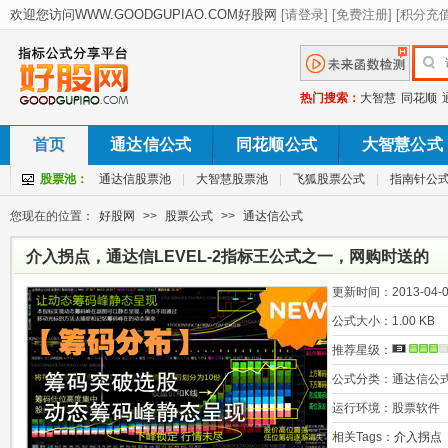
热门搜索：
大智慧
同花顺
首页
通达信公式
同花顺公式
大智慧公式
股票池：
通达信股票池
|
大智慧股票池
|
飞狐股票公式
|
指南针公
您现在的位置：
好股网
>>
股票公式
>>
通达信公式
介入拐点，通达信LEVEL-2指标王公式之一，网购时送的
更新时间：
2013-04-0
公式大小：
1.00 KB
推荐星级：
公式分类：
通达信公
运行环境：
股票软件
相关Tags：
介入拐点