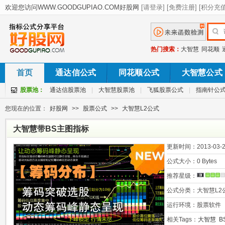
热门搜索：
大智慧
同花顺
首页
通达信公式
同花顺公式
大智慧公式
股票池：
通达信股票池
|
大智慧股票池
|
飞狐股票公式
|
指南针公
您现在的位置：
好股网
>>
股票公式
>>
大智慧L2公式
大智慧带BS主图指标
更新时间：
2013-03-2
公式大小：
0 Bytes
推荐星级：
公式分类：
大智慧L2
运行环境：
股票软件
相关Tags：
大智慧
B