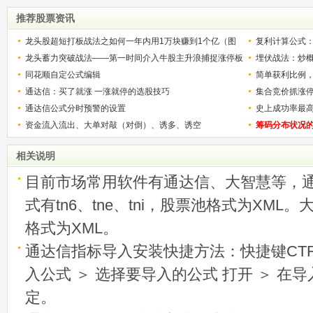
推荐股票资讯
龙头股超短打板战法之如何一年内用1万块赚到1个亿（图
复利计算公式
解）
龙头蓄力突破战法——第一时间介入牛股主升浪捕捉涨停板
少？
埋伏战法：炒
的技巧（图解）
同花顺自定公式编辑
简单获利比例
通达信：买了就涨 一涨就停的选股技巧
用
集合竞价抓涨
通达信公式分时预警的设置
史上成功率最
资金流入流出、大单对敲（对倒）、诱多、诱空
称选股法宝！
筹码分布状况
相关说明
目前市场常用软件有通达信、大智慧等，
式有tn6、tne、tni，股票池格式为XML
格式为XML。
通达信指标导入安装快捷方法：快捷键CTRL
入公式 ＞ 选择要导入的公式 打开 ＞ 在
定。