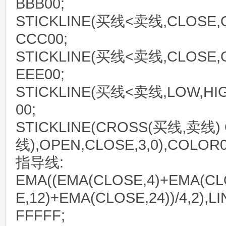
BBB00;
STICKLINE(买线<卖线,CLOSE,O
CCC00;
STICKLINE(买线<卖线,CLOSE,O
EEE00;
STICKLINE(买线<卖线,LOW,HIG
00;
STICKLINE(CROSS(买线,卖线)
线),OPEN,CLOSE,3,0),COLOR0
指导线:
EMA((EMA(CLOSE,4)+EMA(CL
E,12)+EMA(CLOSE,24))/4,2),
FFFFF;