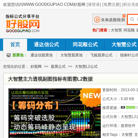
热门搜索：
大智慧
同花顺
首页
通达信公式
同花顺公式
大智慧公式
股票池：
通达信股票池
|
大智慧股票池
|
飞狐股票公式
|
指南针公
您现在的位置：
好股网
>>
股票公式
>>
大智慧L2公式
大智慧主力透视副图指标有图需L2数据
更新时间：
2013-03-1
公式大小：
5.00 KB
推荐星级：
公式分类：
大智慧L2
运行环境：
股票软件
相关Tags：
大智慧
主