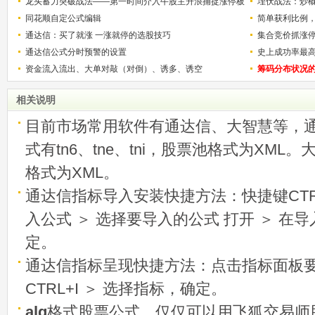
解）
龙头蓄力突破战法——第一时间介入牛股主升浪捕捉涨停板
少？
埋伏战法：炒
的技巧（图解）
同花顺自定公式编辑
简单获利比例
通达信：买了就涨 一涨就停的选股技巧
用
集合竞价抓涨
通达信公式分时预警的设置
史上成功率最
资金流入流出、大单对敲（对倒）、诱多、诱空
称选股法宝！
筹码分布状况
相关说明
目前市场常用软件有通达信、大智慧等，
式有tn6、tne、tni，股票池格式为XML
格式为XML。
通达信指标导入安装快捷方法：快捷键CTRL
入公式 ＞ 选择要导入的公式 打开 ＞ 在
定。
通达信指标呈现快捷方法：点击指标面板
CTRL+I ＞ 选择指标，确定。
alg
格式股票公式，仅仅可以用飞狐交易师