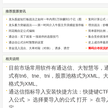
推荐股票资讯
龙头股超短打板战法之如何一年内用1万块赚到1个亿（图
复利计算公式
解）
龙头蓄力突破战法——第一时间介入牛股主升浪捕捉涨停板
少？
埋伏战法：炒
的技巧（图解）
同花顺自定公式编辑
简单获利比例
通达信：买了就涨 一涨就停的选股技巧
用
集合竞价抓涨
通达信公式分时预警的设置
史上成功率最
资金流入流出、大单对敲（对倒）、诱多、诱空
称选股法宝！
筹码分布状况
相关说明
目前市场常用软件有通达信、大智慧等，
式有tn6、tne、tni，股票池格式为XML
格式为XML。
通达信指标导入安装快捷方法：快捷键CTRL
入公式 ＞ 选择要导入的公式 打开 ＞ 在
定。