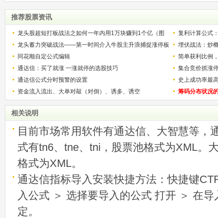
推荐股票资讯
龙头股超短打板战法之如何一年内用1万块赚到1个亿（图
复利计算公式
解）
龙头蓄力突破战法——第一时间介入牛股主升浪捕捉涨停板
少？
埋伏战法：炒
的技巧（图解）
同花顺自定公式编辑
简单获利比例
通达信：买了就涨 一涨就停的选股技巧
用
集合竞价抓涨
通达信公式分时预警的设置
史上成功率最
资金流入流出、大单对敲（对倒）、诱多、诱空
称选股法宝！
筹码分布状况
相关说明
目前市场常用软件有通达信、大智慧等，
式有tn6、tne、tni，股票池格式为XML
格式为XML。
通达信指标导入安装快捷方法：快捷键CTRL
入公式 ＞ 选择要导入的公式 打开 ＞ 在
定。