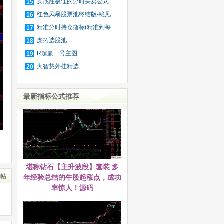
基
实战性极佳的分时买卖公式
15
红色风暴股票池终结版-稳见
16
未
精准分时持仓指标(精准到每
17
分
虎拓选股池
18
R超赢一号主图
19
大智慧外挂精选
20
最新指标公式推荐
堪称钻石【主升波段】套装 多
转帖
年经验总结的牛股起涨点，成功
率惊人！源码