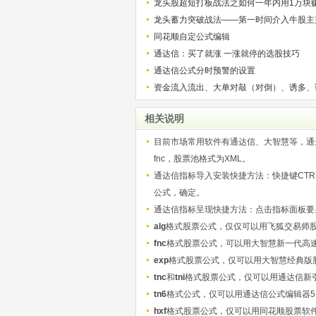
龙头股超短打板战法之如何一年内用1万块
解）
龙头蓄力突破战法——第一时间介入牛股主
的技巧（图解）
同花顺自定公式编辑
通达信：买了就涨 一涨就停的选股技巧
通达信公式分时预警的设置
资金流入流出、大单对敲（对倒）、诱多、
相关说明
目前市场常用软件有通达信、大智慧等，通达信
fnc，股票池格式为XML。
通达信指标导入安装快捷方法：快捷键CTRL+
公式，确定。
通达信指标呈现快捷方法：点击指标面板要显
alg
格式股票公式，仅仅可以用飞狐交易师
fnc
格式股票公式，可以用大智慧新一代高
exp
格式股票公式，仅可以用大智慧经典版
tnc
和
tni
格式股票公式，仅可以用通达信新
tn6
格式公式，仅可以用通达信公式编辑器5
hxf
格式股票公式，仅可以用同花顺股票软