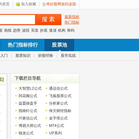
为首页
加入收藏
将好股网放到桌面
最新指标
热门指标
股
画线
趋势
波段
买卖
抄底
逃顶
机构
筹码
热门指标排行
股票池
票入门
|
股票知识
|
炒股经验
|
股市实战
下载栏目导航
址]
大智慧L2公式
通达信公式
同花顺公式
飞狐股票公式
益盟操盘手
分析家公式
指南针公式
倚天财经指标
仟家信公式
金字塔公式
博易大师公式
MT4公式
钱龙公式
UP系列