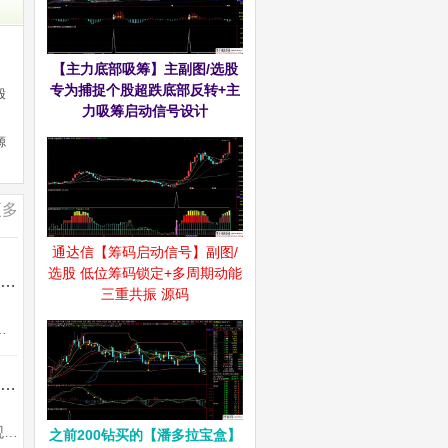
【主力底部吸筹】主副图/选股
专为捕捉个股超跌底部反转+主
股
力吸筹启动信号设计
源
更多
通达信【筹码启动信号】副图/
选股 低位筹码锁定+多周期动能
通达信【交易核心V8.1】龙头中军核心的定义指标 不停打磨且经实战 配备龙头抱团选股
三重共振 源码
各种股票的明确定义。明确一个关键的问题，为什么有些板块上涨...
通达信【机构锁筹】副图/选股 妖股必定上穿5 精准捕捉强势股 道行天老师作品 源码
机构锁筹副图，筹码分析指标用到COST函数，不喜勿下。使用方法说明：买卖点判断直观明了1、买入时机把握：当机构锁筹数值上穿5...
之前200钻买的【潘多拉宝盒】