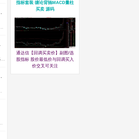
指标套装 缠论背驰MACD量柱
买卖 源码
强一进二量化模型 信号固定支持回测 源码
一进二” 模式设计，即针对首板个股，在次日博弈连板的操作场景。需要注意的是，该指标仅适用于电脑端...
固定 源码无未来
通达信【回调买卖价】副图/选
“墨守攻防”低吸竞价顾名思义，就是防守成本进攻低位，来获取低风险快速利润。一、策略核心逻辑在注册制与量化交易主导的当下...
股指标 股价最低价与回调买入
价交叉可关注
 强势扭转捕捉弱转强启动转折点 源码
手机电脑可用。【牛转乾坤】回调低位选股指标，强势扭转捕捉弱转...
 竞价排序不可回测 指标源码这一专门针对创业板的竞价低吸指标，能够通过精密的量...