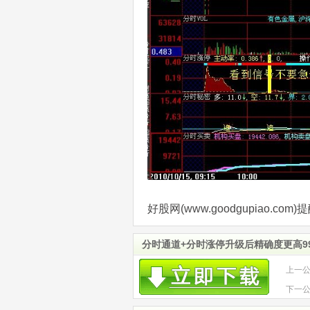
好股网(www.goodgupiao.
分时通道+分时涨停升级后精确度更高99
上一
下一