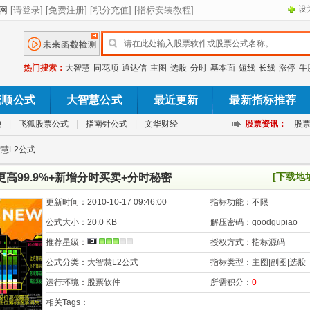
设
热门搜索：
大智慧
同花顺
通达信
主图
选股
分时
基本面
短线
长线
涨停
牛
花顺公式
大智慧公式
最近更新
最新指标推荐
池
|
飞狐股票公式
|
指南针公式
|
文华财经
股票资讯：
股
慧L2公式
[下载地
高99.9%+新增分时买卖+分时秘密
更新时间：
2010-10-17 09:46:00
指标功能：
不限
公式大小：
20.0 KB
解压密码：
goodgupiao
推荐星级：
授权方式：
指标源码
公式分类：
大智慧L2公式
指标类型：
主图|副图|选股
运行环境：
股票软件
所需积分：
0
相关Tags：