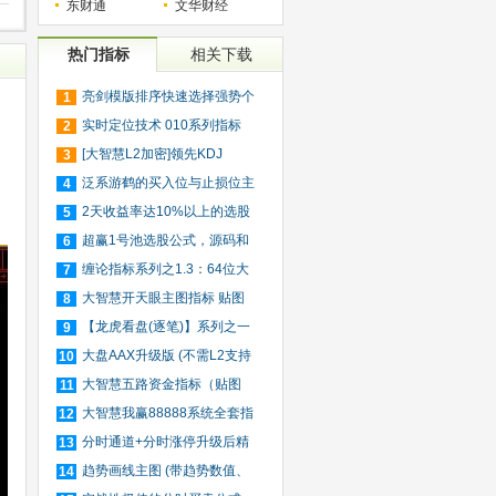
东财通
文华财经
热门指标
相关下载
亮剑模版排序快速选择强势个
1
股
实时定位技术 010系列指标
2
[大智慧L2加密]领先KDJ
3
泛系游鹤的买入位与止损位主
4
图
2天收益率达10%以上的选股
5
公式
超赢1号池选股公式，源码和
6
超
缠论指标系列之1.3：64位大
7
智
大智慧开天眼主图指标 贴图
8
【龙虎看盘(逐笔)】系列之一
9
_
大盘AAX升级版 (不需L2支持
10
的
大智慧五路资金指标（贴图
11
源
大智慧我赢88888系统全套指
12
标
分时通道+分时涨停升级后精
13
确
趋势画线主图 (带趋势数值、
14