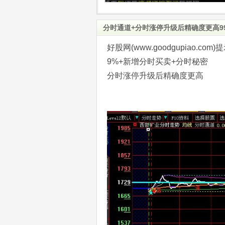
分时通道+分时涨停升级后精确度更高99
好股网(www.goodgupiao
9%+新增分时买卖+分时秘密
分时涨停升级后精确度更高