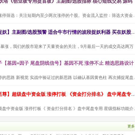
九妖塔《创业板专用捉首板》主副图/选股指标 核心短线交易 源码
使用方法：连续涨停筛选：关注短期内至少两次涨停的个股。资金流入
通达信【三浪捉妖】主副图/选股预警 适合牛市行情的波段捉妖利器
随着9月
【基因+因子 尾盘阴线信号】基因不死 涨停不止 精选思路设计
设计思路：以涨停的思路 新视觉 实战中验证过的
通达信【九封至尊】超级盘中资金版 涨停打板 《资金打分排名》 盘中尾
【九封至尊】超级盘中资金版 涨停打板《 资金打
更多