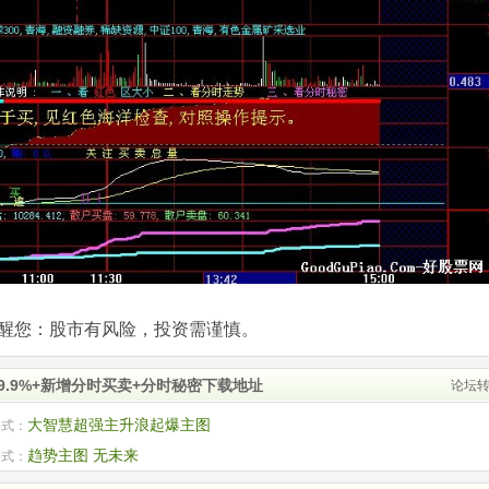
com)提醒您：股市有风险，投资需谨慎。
.9%+新增分时买卖+分时秘密下载地址
论坛
大智慧超强主升浪起爆主图
公式：
趋势主图 无未来
公式：