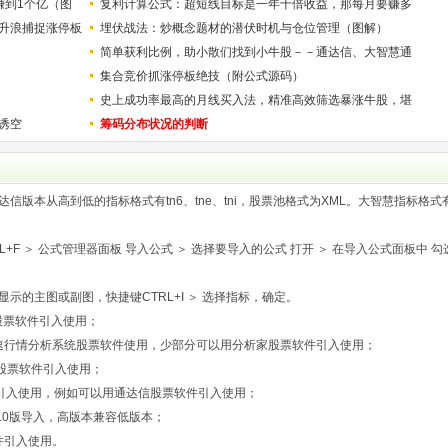
赚到1个亿（图
复利计算公式：超短线目标是一年十倍收益，那每月要赚多
升浪捕捉涨停板
少？
埋伏战法：炒概念题材的潜伏时机与仓位管理（图解）
简单获利比例，助小散们找到小牛股－－通达信、大智慧通
用
集合竞价抓涨停板绝技（附公式源码）
史上成功率最高的月线买入法，精准高效筛选暴涨牛股，堪
诱空
称选股法宝！
筹码分布状况的判断
版本从高到低的指标格式有tn6、tne、tni，股票池格式为XML。大智慧指标格式
F ＞ 公式管理器面板 导入公式 ＞ 选择要导入的公式 打开 ＞ 在导入公式面板中 勾
示的主图或副图，快捷键CTRL+I ＞ 选择指标，确定。
股票软件引入使用；
速行情分析系统股票软件使用，少部分可以用分析家股票软件引入使用；
股票软件引入使用；
引入使用，例如可以用通达信股票软件引入使用；
.0版导入，高版本兼容低版本；
件引入使用。