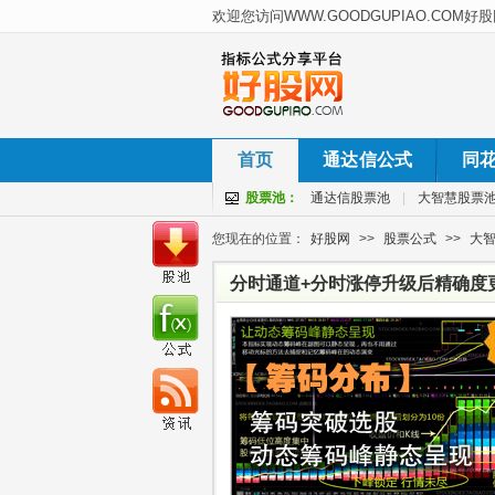
首页
通达信公式
同
股票池：
通达信股票池
|
大智慧股票
您现在的位置：
好股网
>>
股票公式
>>
大智
分时通道+分时涨停升级后精确度更